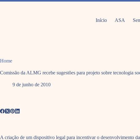
Pular
para
o
conteúdo
Início
ASA
Sem
Home
Comissão da ALMG recebe sugestões para projeto sobre tecnologia soc
9 de junho de 2010
A criação de um dispositivo legal para incentivar o desenvolvimento das