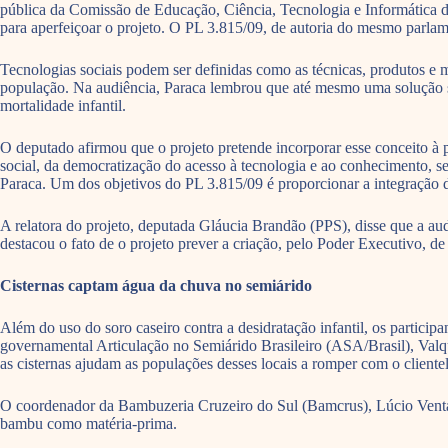
pública da Comissão de Educação, Ciência, Tecnologia e Informática da
para aperfeiçoar o projeto. O PL 3.815/09, de autoria do mesmo parlame
Tecnologias sociais podem ser definidas como as técnicas, produtos e
população. Na audiência, Paraca lembrou que até mesmo uma solução si
mortalidade infantil.
O deputado afirmou que o projeto pretende incorporar esse conceito à po
social, da democratização do acesso à tecnologia e ao conhecimento, s
Paraca. Um dos objetivos do PL 3.815/09 é proporcionar a integração d
A relatora do projeto, deputada Gláucia Brandão (PPS), disse que a au
destacou o fato de o projeto prever a criação, pelo Poder Executivo, d
Cisternas captam água da chuva no semiárido
Além do uso do soro caseiro contra a desidratação infantil, os particip
governamental Articulação no Semiárido Brasileiro (ASA/Brasil), Valq
as cisternas ajudam as populações desses locais a romper com o client
O coordenador da Bambuzeria Cruzeiro do Sul (Bamcrus), Lúcio Ventani
bambu como matéria-prima.