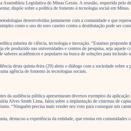
 Assembleia Legislativa de Minas Gerais. A reunião, requerida pelo de
ntar, dispõe sobre a política de fomento à tecnologia social em Minas.
 metodologias desenvolvidas juntamente com a comunidade e que represe
mples como o uso do soro caseiro contra a desidratação pode ser cons
lítica mineira de ciência, tecnologia e inovação. “Estamos propondo tra
eja ele produzido nas universidades e centros de pesquisa, seja aquel
e saberes acadêmicos e populares na busca de soluções para inclusão s
diência desta quinta-feira (29) abriu o diálogo com a sociedade sobre
e uma agência de fomento às tecnologias sociais.
antes da audiência pública apresentaram diversos exemplos da aplicação 
uíria Alves Smith Lima, falou sobre a implantação de cisternas de cap
elismo. “Ninguém precisa mais vender seu voto para conseguir um camin
a, destacou a experiência da entidade, que ensina em comunidades car