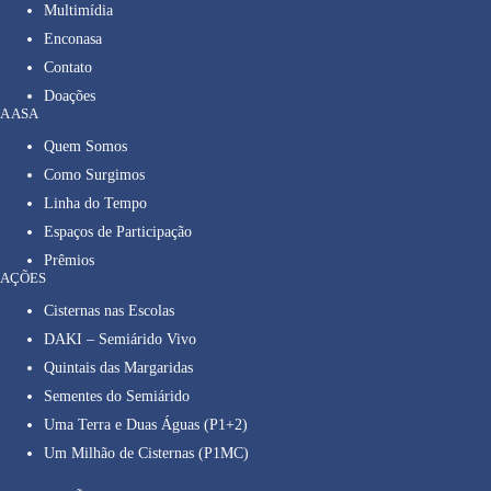
Multimídia
Enconasa
Contato
Doações
A ASA
Quem Somos
Como Surgimos
Linha do Tempo
Espaços de Participação
Prêmios
AÇÕES
Cisternas nas Escolas
DAKI – Semiárido Vivo
Quintais das Margaridas
Sementes do Semiárido
Uma Terra e Duas Águas (P1+2)
Um Milhão de Cisternas (P1MC)