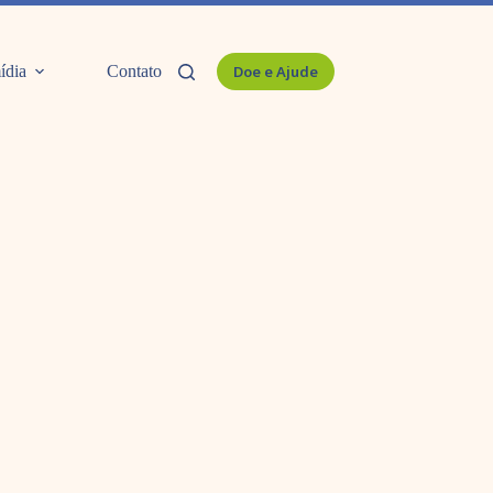
ídia
Contato
Doe e Ajude