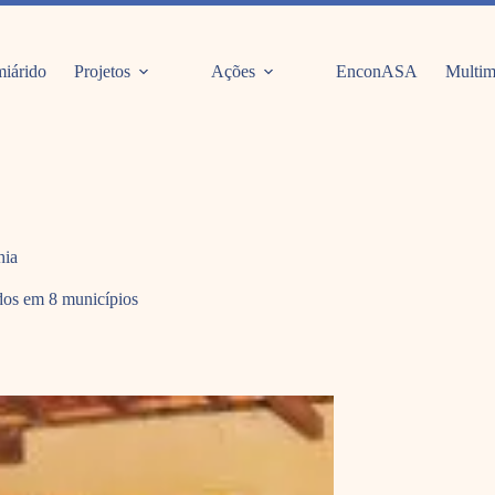
iárido
Projetos
Ações
EnconASA
Multim
hia
dos em 8 municípios