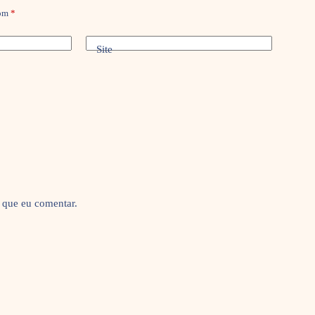
com
*
Site
 que eu comentar.