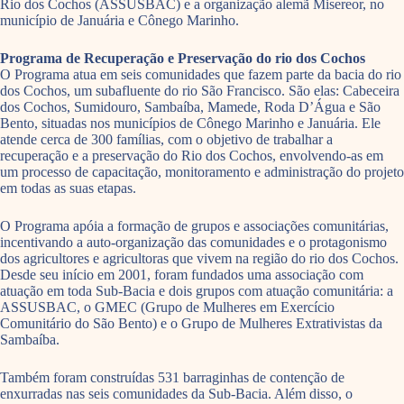
Rio dos Cochos (ASSUSBAC) e a organização alemã Misereor, no
município de Januária e Cônego Marinho.
Programa de Recuperação e Preservação do rio dos Cochos
O Programa atua em seis comunidades que fazem parte da bacia do rio
dos Cochos, um subafluente do rio São Francisco. São elas: Cabeceira
dos Cochos, Sumidouro, Sambaíba, Mamede, Roda D’Água e São
Bento, situadas nos municípios de Cônego Marinho e Januária. Ele
atende cerca de 300 famílias, com o objetivo de trabalhar a
recuperação e a preservação do Rio dos Cochos, envolvendo-as em
um processo de capacitação, monitoramento e administração do projeto
em todas as suas etapas.
O Programa apóia a formação de grupos e associações comunitárias,
incentivando a auto-organização das comunidades e o protagonismo
dos agricultores e agricultoras que vivem na região do rio dos Cochos.
Desde seu início em 2001, foram fundados uma associação com
atuação em toda Sub-Bacia e dois grupos com atuação comunitária: a
ASSUSBAC, o GMEC (Grupo de Mulheres em Exercício
Comunitário do São Bento) e o Grupo de Mulheres Extrativistas da
Sambaíba.
Também foram construídas 531 barraginhas de contenção de
enxurradas nas seis comunidades da Sub-Bacia. Além disso, o