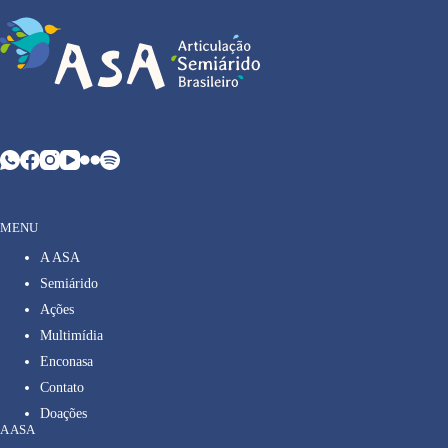
MENU
A ASA
Semiárido
Ações
Multimídia
Enconasa
Contato
Doações
A ASA