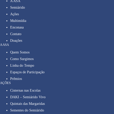
A ASA
Semiárido
Ações
Multimídia
Enconasa
Contato
Doações
A ASA
Quem Somos
Como Surgimos
Linha do Tempo
Espaços de Participação
Prêmios
AÇÕES
Cisternas nas Escolas
DAKI – Semiárido Vivo
Quintais das Margaridas
Sementes do Semiárido