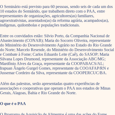
O Seminário está previsto para 60 pessoas, sendo seis de cada um dos
10 estados do Semiárido, que trabalhem direto com o PAA, entre
representantes de organizações, agricultores(as) familiares,
agroextrativistas, assentados(as) da reforma agrária, acampados(as),
indígenas, quilombolas e populações tradicionais.
Entre os convidados estão: Silvio Porto, da Companhia Nacional de
Abastecimento (CONAB); Maria do Socorro Oliveira, representante
do Ministério do Desenvolvimento Agrário no Estado do Rio Grande
do Norte; Marcelo Resende, do Ministério do Desenvolvimento Social
e Combate à Fome; Carlos Eduardo Leite (Caê), do SASOP; Maria
Silvana Lopes Drumond, representante da Associação ABC/MG;
Mardônio Alves da Graça, representante da COOPABACS/AL;
Irapuan Ângelo Gurgel Gomes, representante da COOAFAP/RN e
Jussemar Cordeiro da Silva, representante da COOPERCUC/BA.
Além das palestras, serão apresentadas quatro experiências de
associações e cooperativas que operam o PAA nos estados de Minas
Gerais, Alagoas, Bahia e Rio Grande do Norte.
O que é o PAA
O Programa de Aquisição de Alimentos é uma das ações do Fome