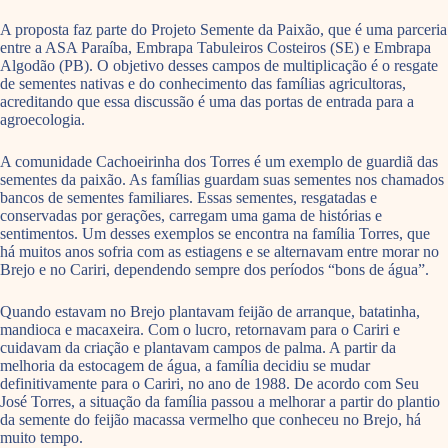
A proposta faz parte do Projeto Semente da Paixão, que é uma parceria
entre a ASA Paraíba, Embrapa Tabuleiros Costeiros (SE) e Embrapa
Algodão (PB). O objetivo desses campos de multiplicação é o resgate
de sementes nativas e do conhecimento das famílias agricultoras,
acreditando que essa discussão é uma das portas de entrada para a
agroecologia.
A comunidade Cachoeirinha dos Torres é um exemplo de guardiã das
sementes da paixão. As famílias guardam suas sementes nos chamados
bancos de sementes familiares. Essas sementes, resgatadas e
conservadas por gerações, carregam uma gama de histórias e
sentimentos. Um desses exemplos se encontra na família Torres, que
há muitos anos sofria com as estiagens e se alternavam entre morar no
Brejo e no Cariri, dependendo sempre dos períodos “bons de água”.
Quando estavam no Brejo plantavam feijão de arranque, batatinha,
mandioca e macaxeira. Com o lucro, retornavam para o Cariri e
cuidavam da criação e plantavam campos de palma. A partir da
melhoria da estocagem de água, a família decidiu se mudar
definitivamente para o Cariri, no ano de 1988. De acordo com Seu
José Torres, a situação da família passou a melhorar a partir do plantio
da semente do feijão macassa vermelho que conheceu no Brejo, há
muito tempo.