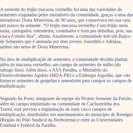
A semente do feijão macassa vermelho foi uma das variedades de
sementes resgatadas pelos moradores da comunidade, graças a uma das
moradoras: Dona Minervina, de 90 anos, que conservava em sua casa
um pouco da semente. “O feijão macassa vermelho é um feijão meia
rama, carregador, estendedor, cosinhador e bom pra debulhar, pois, sua
casca é muito fina”, afirma. Atualmente, a comunidade tem um Banco
de Sementes que é animada por dois jovens: Josenildo e Adriana,
ambos são netos de Dona Minervina.
Na área de multiplicação de sementes, a comunidade decidiu plantar,
além do macassa vermelho, um campo de sementes de milho (do
sabugo fino). Além disso, a ASA Paraíba, o Ministério do
Desenvolvimento Agrário (MDA-PB) e a Embrapa Algodão, que vão
fornecer sementes de gergelim e amendoim para compor os campos de
multiplicação.
Segundo Ita Porto, integrante da equipe do Projeto Semente da Paixão,
além do campo implantado na comunidade de Cachoeirinha dos
Torres, está prevista a implantação de mais cinco campos de
multiplicação, distribuídos em assentamentos do município de Remígio
(Região do Pólo Sindical da Borborema) e entre as Universidades
Estadual e Federal da Paraíba.