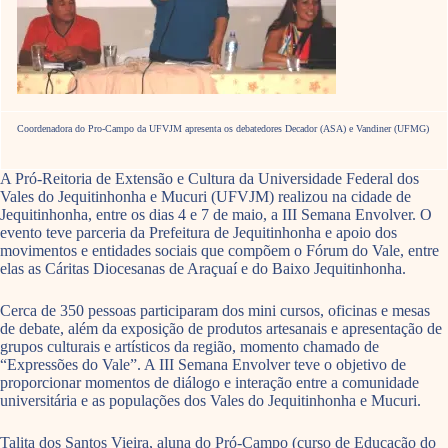
Coordenadora do Pro-Campo da UFVJM apresenta os debatedores Decador (ASA) e Vandiner (UFMG)
A Pró-Reitoria de Extensão e Cultura da Universidade Federal dos
Vales do Jequitinhonha e Mucuri (UFVJM) realizou na cidade de
Jequitinhonha, entre os dias 4 e 7 de maio, a III Semana Envolver. O
evento teve parceria da Prefeitura de Jequitinhonha e apoio dos
movimentos e entidades sociais que compõem o Fórum do Vale, entre
elas as Cáritas Diocesanas de Araçuaí e do Baixo Jequitinhonha.
Cerca de 350 pessoas participaram dos mini cursos, oficinas e mesas
de debate, além da exposição de produtos artesanais e apresentação de
grupos culturais e artísticos da região, momento chamado de
“Expressões do Vale”. A III Semana Envolver teve o objetivo de
proporcionar momentos de diálogo e interação entre a comunidade
universitária e as populações dos Vales do Jequitinhonha e Mucuri.
Talita dos Santos Vieira, aluna do Pró-Campo (curso de Educação do