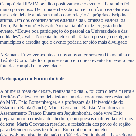
Campo) da UFVJM, avaliou positivamente o evento. “Para mim foi
muito proveitoso. Deu uma embasada no meu currículo escolar e as
mesas de debate ajudaram muito com relação às próprias disciplinas”,
afirma. Um dos coordenadores estaduais da Comissão Pastoral da
Terra, Paulo André Alves de Amaral, também diz ter gostado do
evento. “Houve boa participação do pessoal da Universidade e das
entidades”, avalia. No entanto, ele sentiu falta da presença de alguns
municípios e acredita que o evento poderia ter sido mais divulgado.
A Semana Envolver aconteceu nos anos anteriores em Diamantina e
Teófilo Otoni. Este foi o primeiro ano em que o evento foi levado para
fora dos campi da Universidade.
Participação do Fórum do Vale
A primeira mesa de debate, realizada no dia 5, foi com o tema “Terra e
Território” e teve como debatedores um dos coordenadores estaduais
do MST, Enio Bornemberger, e a professora da Universidade do
Estado da Bahia (Uneb), Maria Geovanda Batista. Moradores do
Assentamento Franco Duarte em Jequitinhonha, onde vive Enio,
prepararam uma mística de abertura, com poesias e oferenda de frutos
da terra. Maria Geovanda ressaltou a resistência dos povos da região
para defender os seus territórios. Enio criticou o modelo
desenvolvimentista implantado no Vale do Jequitinhonha, baseado na