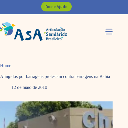
Pular
Doe e Ajude
para
o
conteúdo
Home
Atingidos por barragens protestam contra barragens na Bahia
12 de maio de 2010