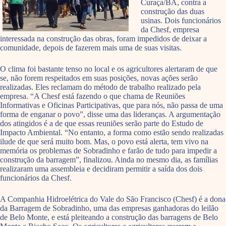
Curaça/BA, contra a
construção das duas
usinas. Dois funcionários
da Chesf, empresa
interessada na construção das obras, foram impedidos de deixar a
comunidade, depois de fazerem mais uma de suas visitas.
O clima foi bastante tenso no local e os agricultores alertaram de que
se, não forem respeitados em suas posições, novas ações serão
realizadas. Eles reclamam do método de trabalho realizado pela
empresa. “A Chesf está fazendo o que chama de Reuniões
Informativas e Oficinas Participativas, que para nós, não passa de uma
forma de enganar o povo”, disse uma das lideranças. A argumentação
dos atingidos é a de que essas reuniões serão parte do Estudo de
Impacto Ambiental. “No entanto, a forma como estão sendo realizadas
ilude de que será muito bom. Mas, o povo está alerta, tem vivo na
memória os problemas de Sobradinho e farão de tudo para impedir a
construção da barragem”, finalizou. Ainda no mesmo dia, as famílias
realizaram uma assembleia e decidiram permitir a saída dos dois
funcionários da Chesf.
A Companhia Hidroelétrica do Vale do São Francisco (Chesf) é a dona
da Barragem de Sobradinho, uma das empresas ganhadoras do leilão
de Belo Monte, e está pleiteando a construção das barragens de Belo