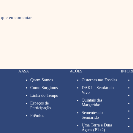
 que eu comentar.
A ASA
AÇÕES
INFO
Quem Somos
Cisternas nas Escolas
Como Surgimos
DAKI – Semiárido
Vivo
Linha do Tempo
Quintais das
Espaços de
Margaridas
Participação
Sementes do
Prêmios
Semiárido
Uma Terra e Duas
Águas (P1+2)