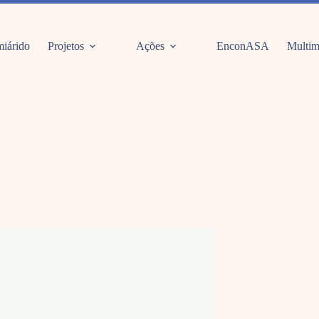
iárido
Projetos
Ações
EnconASA
Multim