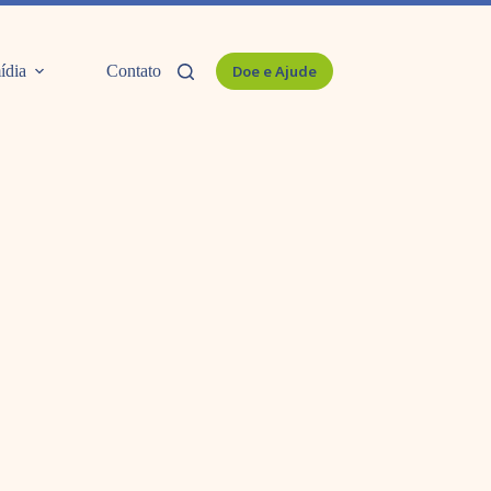
ídia
Contato
Doe e Ajude