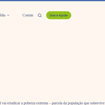
ídia
Contato
Doe e Ajude
 vai erradicar a pobreza extrema – parcela da população que sobrevive