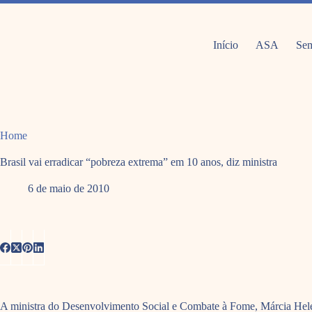
Pular
para
o
conteúdo
Início
ASA
Sem
Home
Brasil vai erradicar “pobreza extrema” em 10 anos, diz ministra
6 de maio de 2010
A ministra do Desenvolvimento Social e Combate à Fome, Márcia Helena 