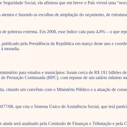
 Seguridade Social, ela afirmou que em breve o País viverá uma “nova
atentos e fazendo as escolhas de ampliação do orçamento, de estrutura
 de pobreza extrema. Em 2008, esse índice caiu para 4,8% – o que repr
 publicado pela Presidência da República em março deste ano e coorde
 à moradia.
o ministério para estados e municípios: foram cerca de R$ 191 bilhões d
o de Prestação Continuada (BPC), com repasse de um salário mínimo men
ília, citando um convênio com o Ministério Público e a atuação de co
3077/08, que cria o Sistema Único de Assistência Social, que terá part
e ainda será analisado pela Comissão de Finanças e Tributação e pela C