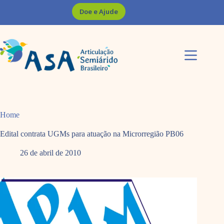
Pular
Doe e Ajude
para
o
conteúdo
Home
Edital contrata UGMs para atuação na Microrregião PB06
26 de abril de 2010