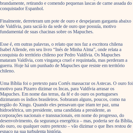
brandamente, retirando e comendo pequenas lascas de carne assada do
conquistador Espanhol.
Finalmente, derreteram um pote de ouro e despejaram garganta abaixo
de Valdívia, para saciá-lo da sede de ouro que possuía, motivo
fundamental de suas chacinas sobre os Mapuches.
Esse é, em outras palavras, o relato que nos faz a escritora chilena
Isabel Allende, em seu livro “Inés de Minha Alma”, onde relata a
conquista do território chileno por Pedro Valdívia. Os Mapuches
mataram Valdívia, com vingança cruel e requintada, mas perderam a
guerra. Hoje há um punhado de Mapuches que resiste em território
chileno.
Uma Bíblia foi o pretexto para Cortés massacrar os Astecas. O ouro foi
motivo para Pizarro dizimar os Incas, para Valdívia arrasar os
Mapuches. Em nome das terras, da fé e do ouro os portugueses
dizimaram os índios brasileiros. Sobraram alguns, poucos, como na
região do Xingu. Quando eles pensavam que iriam ter paz, uma
hidroelétrica, um presidente, uma candidata a presidente, as
corporações nacionais e transnacionais, em nome do progresso, do
desenvolvimento, da segurança energética – mas, poderia ser da Bíblia,
do ouro, ou qualquer outro pretexto – vão dizimar o que lhes restou de
espaço na sua turbulenta história.