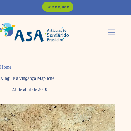
Pular
Doe e Ajude
para
o
conteúdo
Home
Xingu e a vingança Mapuche
23 de abril de 2010