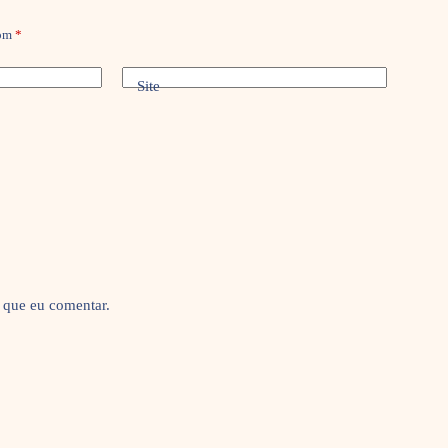
com
*
Site
 que eu comentar.