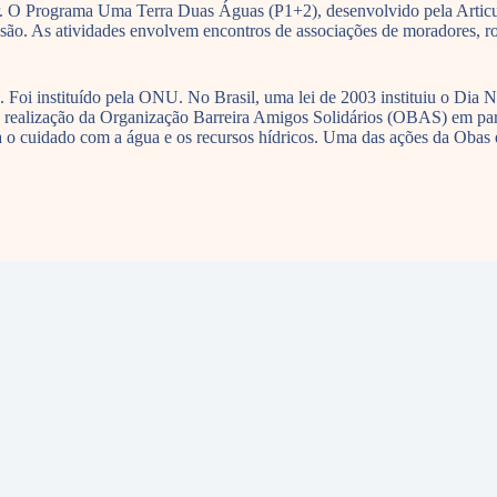
iar. O Programa Uma Terra Duas Águas (P1+2), desenvolvido pela Artic
são. As atividades envolvem encontros de associações de moradores, rod
i instituído pela ONU. No Brasil, uma lei de 2003 instituiu o Dia N
ealização da Organização Barreira Amigos Solidários (OBAS) em parce
a o cuidado com a água e os recursos hídricos. Uma das ações da Obas é