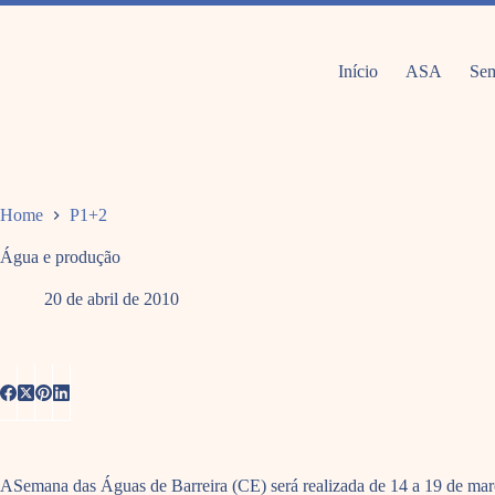
Pular
para
o
conteúdo
Início
ASA
Sem
Home
P1+2
Água e produção
20 de abril de 2010
ASemana das Águas de Barreira (CE) será realizada de 14 a 19 de març