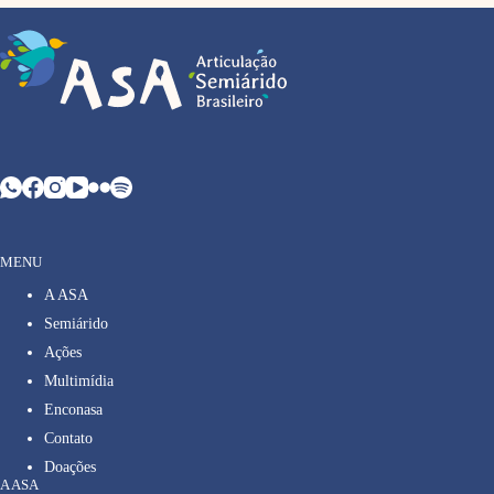
MENU
A ASA
Semiárido
Ações
Multimídia
Enconasa
Contato
Doações
A ASA