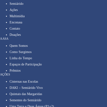
Semiárido
Ações
Multimídia
Enconasa
Contato
Doações
A ASA
Quem Somos
Como Surgimos
Linha do Tempo
Espaços de Participação
Prêmios
AÇÕES
Cisternas nas Escolas
DAKI – Semiárido Vivo
Quintais das Margaridas
Sementes do Semiárido
Uma Terra e Duas Águas (P1+2)