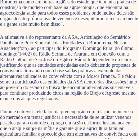
Borborema como em outras regiões do estado que tem uma prática de
construção de modelo com base na agroecologia, que encontra na
agroecologia saída para todos esses problemas onde muitos deles são
originados do próprio uso de venenos e desequilibrou o meio ambiente
e a gente sabe muito bem disso”.
A afirmativa é do representante da ASA, Articulação do Semiárido
Paraibano e Pólo Sindical e das Entidades da Borborema, Nelson
Anacleto(foto), ao participar do Programa Domingo Rural do último
domingo(14/02) da Rádio Serrana de Araruna em Conexão com a
Rádio Cultura de São José do Egito e Rádio Independente do Cariri,
justificando que as entidades articuladas estão debatendo propostas de
convivência tomando como base saídas práticas a exemplo das
alternativas utilizadas na convivência com a Mosca Branca. Ele falou
sobre a participação das entidades da ASA dentro das discussões junto
ao governo do estado na busca de encontrar alternativas sustentáveis
para continuar produzindo citros na região do Brejo e Agreste mesmo
diante dos ataques registrados.
Durante entrevista ele falou da preocupação com relação ao interesse
do mercado em tentar justificar a necessidade de se utilizar venenos
pesados para o controle da praga em razão da forma instantânea em
que o ataque surge na mídia e garante que a agricultura familiar
agricultura familiar agroecológica tem alternativas de convivência com