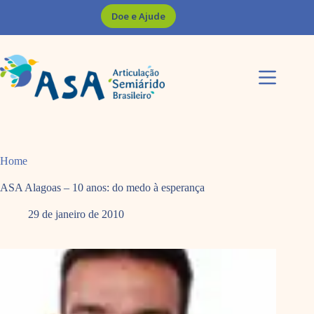
Pular
Doe e Ajude
para
o
conteúdo
Home
ASA Alagoas – 10 anos: do medo à esperança
29 de janeiro de 2010