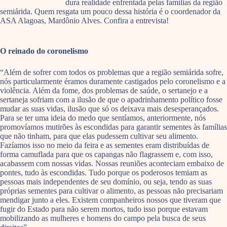
dura realidade enfrentada pelas famílias da região
semiárida. Quem resgata um pouco dessa história é o coordenador da
ASA Alagoas, Mardônio Alves. Confira a entrevista!
O reinado do coronelismo
“Além de sofrer com todos os problemas que a região semiárida sofre,
nós particularmente éramos duramente castigados pelo coronelismo e a
violência. Além da fome, dos problemas de saúde, o sertanejo e a
sertaneja sofriam com a ilusão de que o apadrinhamento político fosse
mudar as suas vidas, ilusão que só os deixava mais desesperançados.
Para se ter uma ideia do medo que sentíamos, anteriormente, nós
promovíamos mutirões às escondidas para garantir sementes às famílias
que não tinham, para que elas pudessem cultivar seu alimento.
Fazíamos isso no meio da feira e as sementes eram distribuídas de
forma camuflada para que os capangas não flagrassem e, com isso,
acabassem com nossas vidas. Nossas reuniões aconteciam embaixo de
pontes, tudo às escondidas. Tudo porque os poderosos temiam as
pessoas mais independentes de seu domínio, ou seja, tendo as suas
próprias sementes para cultivar o alimento, as pessoas não precisariam
mendigar junto a eles. Existem companheiros nossos que tiveram que
fugir do Estado para não serem mortos, tudo isso porque estavam
mobilizando as mulheres e homens do campo pela busca de seus