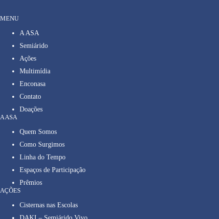
MENU
A ASA
Semiárido
Ações
Multimídia
Enconasa
Contato
Doações
A ASA
Quem Somos
Como Surgimos
Linha do Tempo
Espaços de Participação
Prêmios
AÇÕES
Cisternas nas Escolas
DAKI – Semiárido Vivo