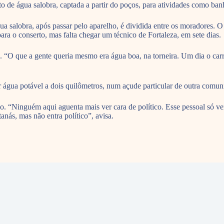
e água salobra, captada a partir do poços, para atividades como banho.
 salobra, após passar pelo aparelho, é dividida entre os moradores. O
ra o conserto, mas falta chegar um técnico de Fortaleza, em sete dias.
s. “O que a gente queria mesmo era água boa, na torneira. Um dia o car
água potável a dois quilômetros, num açude particular de outra comuni
ão. “Ninguém aqui aguenta mais ver cara de político. Esse pessoal só v
anás, mas não entra político”, avisa.