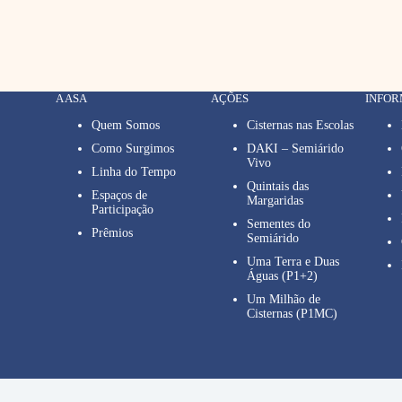
A ASA
AÇÕES
INFO
Quem Somos
Cisternas nas Escolas
Como Surgimos
DAKI – Semiárido
Vivo
Linha do Tempo
Quintais das
Espaços de
Margaridas
Participação
Sementes do
Prêmios
Semiárido
Uma Terra e Duas
Águas (P1+2)
Um Milhão de
Cisternas (P1MC)