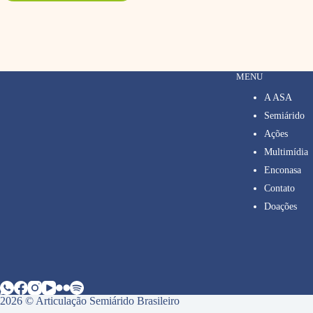
MENU
A ASA
Semiárido
Ações
Multimídia
Enconasa
Contato
Doações
2026 © Articulação Semiárido Brasileiro