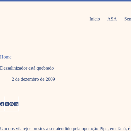
Pular
para
o
conteúdo
Início
ASA
Sem
Home
Dessalinizador está quebrado
2 de dezembro de 2009
Um dos vilarejos prestes a ser atendido pela operação Pipa, em Tauá, 