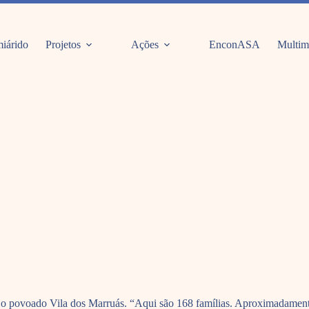
iárido
Projetos
Ações
EnconASA
Multim
é o povoado Vila dos Marruás. “Aqui são 168 famílias. Aproximadamente