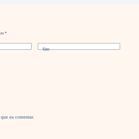
com
*
Site
 que eu comentar.