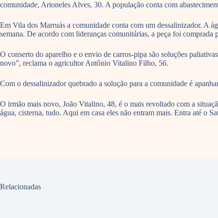
comunidade, Arioneles Alves, 30. A população conta com abastecimento d
Em Vila dos Marruás a comunidade conta com um dessalinizador. A água
semana. De acordo com lideranças comunitárias, a peça foi comprada pa
O conserto do aparelho e o envio de carros-pipa são soluções paliativa
novo”, reclama o agricultor Antônio Vitalino Filho, 56.
Com o dessalinizador quebrado a solução para a comunidade é apanhar 
O irmão mais novo, João Vitalino, 48, é o mais revoltado com a situaç
água, cisterna, tudo. Aqui em casa eles não entram mais. Entra até o Sat
Relacionadas