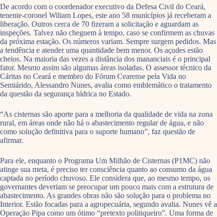
De acordo com o coordenador executivo da Defesa Civil do Ceará,
tenente-coronel Wiliam Lopes, este ano 58 municípios já receberam a
liberação. Outros cerca de 70 fizeram a solicitação e aguardam as
inspeções. Talvez não cheguem à tempo, caso se confirmem as chuvas
da próxima estação. Os números variam. Sempre surgem pedidos. Mas
a tendência e atender uma quantidade bem menor. Os açudes estão
cheios. Na maioria das vezes a distância dos mananciais é o principal
fator. Mesmo assim são algumas áreas isoladas. O assessor técnico da
Cáritas no Ceará e membro do Fórum Cearense pela Vida no
Semiárido, Alessandro Nunes, avalia como emblemático o tratamento
da questão da segurança hídrica no Estado.
“As cisternas são aporte para a melhoria da qualidade de vida na zona
rural, em áreas onde não há o abastecimento regular de água, e não
como solução definitiva para o suporte humano”, faz questão de
afirmar.
Para ele, enquanto o Programa Um Milhão de Cisternas (P1MC) não
atinge sua meta, é preciso ter consciência quanto ao consumo da água
captada no período chuvoso. Ele considera que, ao mesmo tempo, os
governantes deveriam se preocupar um pouco mais com a estrutura de
abastecimento. As grandes obras não são solução para o problema no
Interior. Estão focadas para a agropecuária, segundo avalia. Nunes vê a
Operação Pipa como um ótimo “pretexto politiqueiro”. Uma forma de