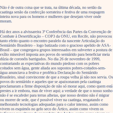
Não é de outra coisa que se trata, na última década, no sertão da
caatinga senão da confecção sorrateira e festiva de uma roupagem
inteira nova para os homens e mulheres que desejam viver onde
moram.
Há dez anos a alvissareira 3ª Conferência das Partes da Convenção de
Combate à Desertificação – COP3 da ONU, em Recife, não provocou
tanto efeito quanto o encontro paralelo da nascente Articulação do
Semiárido Brasileiro – logo batizada com o gracioso apelido de ASA-
Brasil – que congregava grupos interessados em subverter a postura de
exílio miserável imposta aos povos do semiárido para beneficiar meia
dúzia de coronéis barrigudos. No dia 26 de novembro de 1999,
contrariando as expectativas do mundo piedoso com os pobres
coitados sem água, gente aliada aos supostos pobres-coitados-sem-
água anunciava a festiva e profética Declaração do Semiárido
Brasileiro, sinal convincente de que a roupa velha já não nos servia. Os
povos do semiárido e aqueles que se apaixonaram pela caatinga
proclamaram a firme disposição de não só morar aqui, como quem está
prestes a ir embora, mas de viver aqui; a verdade de que o nosso sonho
não é se escafeder para terras alheias, que nosso destino não é migrar
ou morrer de sede, que é possível viver na caatinga, resgatando e
melhorando tecnologias adequadas para o calor intenso, assim como
vivem os esquimós no gelo seco do Ártico, assim como vivem os