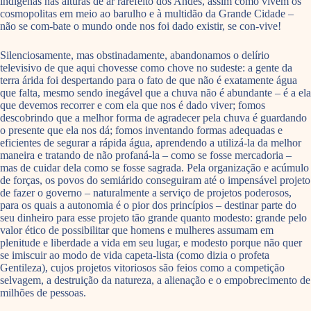
indígenas nas alturas de ar rarefeito dos Andes, assim como vivem os
cosmopolitas em meio ao barulho e à multidão da Grande Cidade –
não se com-bate o mundo onde nos foi dado existir, se con-vive!
Silenciosamente, mas obstinadamente, abandonamos o delírio
televisivo de que aqui chovesse como chove no sudeste: a gente da
terra árida foi despertando para o fato de que não é exatamente água
que falta, mesmo sendo inegável que a chuva não é abundante – é a ela
que devemos recorrer e com ela que nos é dado viver; fomos
descobrindo que a melhor forma de agradecer pela chuva é guardando
o presente que ela nos dá; fomos inventando formas adequadas e
eficientes de segurar a rápida água, aprendendo a utilizá-la da melhor
maneira e tratando de não profaná-la – como se fosse mercadoria –
mas de cuidar dela como se fosse sagrada. Pela organização e acúmulo
de forças, os povos do semiárido conseguiram até o impensável projeto
de fazer o governo – naturalmente a serviço de projetos poderosos,
para os quais a autonomia é o pior dos princípios – destinar parte do
seu dinheiro para esse projeto tão grande quanto modesto: grande pelo
valor ético de possibilitar que homens e mulheres assumam em
plenitude e liberdade a vida em seu lugar, e modesto porque não quer
se imiscuir ao modo de vida capeta-lista (como dizia o profeta
Gentileza), cujos projetos vitoriosos são feios como a competição
selvagem, a destruição da natureza, a alienação e o empobrecimento de
milhões de pessoas.