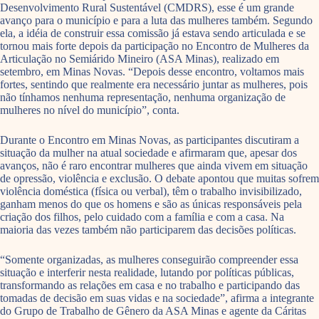
Desenvolvimento Rural Sustentável (CMDRS), esse é um grande
avanço para o município e para a luta das mulheres também. Segundo
ela, a idéia de construir essa comissão já estava sendo articulada e se
tornou mais forte depois da participação no Encontro de Mulheres da
Articulação no Semiárido Mineiro (ASA Minas), realizado em
setembro, em Minas Novas. “Depois desse encontro, voltamos mais
fortes, sentindo que realmente era necessário juntar as mulheres, pois
não tínhamos nenhuma representação, nenhuma organização de
mulheres no nível do município”, conta.
Durante o Encontro em Minas Novas, as participantes discutiram a
situação da mulher na atual sociedade e afirmaram que, apesar dos
avanços, não é raro encontrar mulheres que ainda vivem em situação
de opressão, violência e exclusão. O debate apontou que muitas sofrem
violência doméstica (física ou verbal), têm o trabalho invisibilizado,
ganham menos do que os homens e são as únicas responsáveis pela
criação dos filhos, pelo cuidado com a família e com a casa. Na
maioria das vezes também não participarem das decisões políticas.
“Somente organizadas, as mulheres conseguirão compreender essa
situação e interferir nesta realidade, lutando por políticas públicas,
transformando as relações em casa e no trabalho e participando das
tomadas de decisão em suas vidas e na sociedade”, afirma a integrante
do Grupo de Trabalho de Gênero da ASA Minas e agente da Cáritas