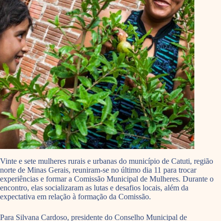
Vinte e sete mulheres rurais e urbanas do município de Catuti, região
norte de Minas Gerais, reuniram-se no último dia 11 para trocar
experiências e formar a Comissão Municipal de Mulheres. Durante o
encontro, elas socializaram as lutas e desafios locais, além da
expectativa em relação à formação da Comissão.
Para Silvana Cardoso, presidente do Conselho Municipal de