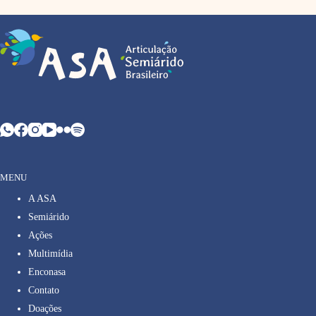
MENU
A ASA
Semiárido
Ações
Multimídia
Enconasa
Contato
Doações