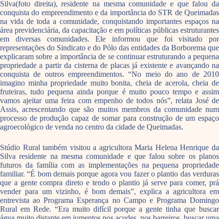
Silva(foto direita), residente na mesma comunidade e que falou da
conquista do empreendimento e da importância do STR de Queimadas
na vida de toda a comunidade, conquistando importantes espaços na
área previdenciária, da capacitação e em políticas públicas estruturantes
em diversas comunidades. Ele informou que foi visitado por
representações do Sindicato e do Pólo das entidades da Borborema que
explicaram sobre a importância de se continuar estruturando a pequena
propriedade a partir da cisterna de placas já existente e avançando na
conquista de outros empreendimentos. “No meio do ano de 2010
imagino minha propriedade muito bonita, cheia de acerola, cheia de
fruteiras, tudo pequena ainda porque é muito pouco tempo e assim
vamos ajeitar uma feira com empenho de todos nós”, relata José de
Assis, acrescentando que são muitos membros da comunidade num
processo de produção capaz de somar para construção de um espaço
agroecológico de venda no centro da cidade de Queimadas.
Stúdio Rural também visitou a agricultora Maria Helena Henrique da
Silva residente na mesma comunidade e que falou sobre os planos
futuros da família com as implementações na pequena propriedade
familiar. “É bom demais porque agora vou fazer o plantio das verduras
que a gente compra direto e tendo o plantio já serve para comer, prá
vender para um vizinho, é bom demais”, explica a agricultora em
entrevista ao Programa Esperança no Campo e Programa Domingo
Rural em Rede. “Era muito difícil porque a gente tinha que buscar
água muito distante em jumentos nos açudes, nos barreiros, buscar uma