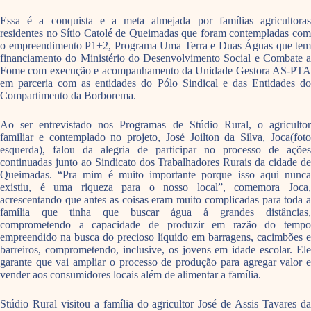
Essa é a conquista e a meta almejada por famílias agricultoras
residentes no Sítio Catolé de Queimadas que foram contempladas com
o empreendimento P1+2, Programa Uma Terra e Duas Águas que tem
financiamento do Ministério do Desenvolvimento Social e Combate a
Fome com execução e acompanhamento da Unidade Gestora AS-PTA
em parceria com as entidades do Pólo Sindical e das Entidades do
Compartimento da Borborema.
Ao ser entrevistado nos Programas de Stúdio Rural, o agricultor
familiar e contemplado no projeto, José Joilton da Silva, Joca(foto
esquerda), falou da alegria de participar no processo de ações
continuadas junto ao Sindicato dos Trabalhadores Rurais da cidade de
Queimadas. “Pra mim é muito importante porque isso aqui nunca
existiu, é uma riqueza para o nosso local”, comemora Joca,
acrescentando que antes as coisas eram muito complicadas para toda a
família que tinha que buscar água á grandes distâncias,
comprometendo a capacidade de produzir em razão do tempo
empreendido na busca do precioso líquido em barragens, cacimbões e
barreiros, comprometendo, inclusive, os jovens em idade escolar. Ele
garante que vai ampliar o processo de produção para agregar valor e
vender aos consumidores locais além de alimentar a família.
Stúdio Rural visitou a família do agricultor José de Assis Tavares da