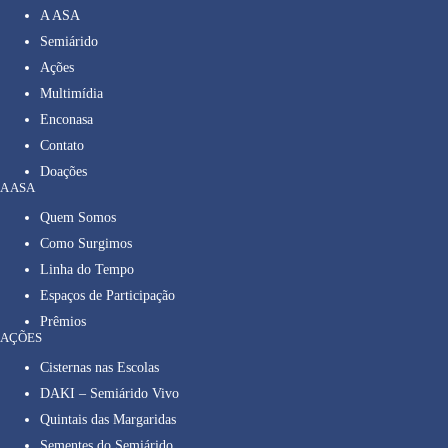
A ASA
Semiárido
Ações
Multimídia
Enconasa
Contato
Doações
A ASA
Quem Somos
Como Surgimos
Linha do Tempo
Espaços de Participação
Prêmios
AÇÕES
Cisternas nas Escolas
DAKI – Semiárido Vivo
Quintais das Margaridas
Sementes do Semiárido