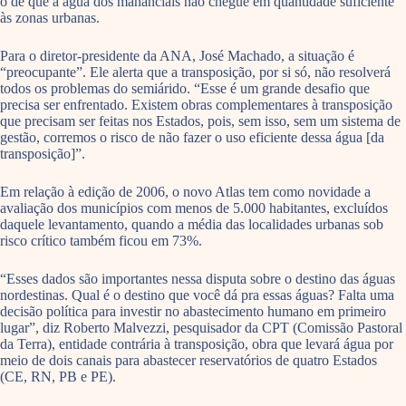
o de que a água dos mananciais não chegue em quantidade suficiente
às zonas urbanas.
Para o diretor-presidente da ANA, José Machado, a situação é
“preocupante”. Ele alerta que a transposição, por si só, não resolverá
todos os problemas do semiárido. “Esse é um grande desafio que
precisa ser enfrentado. Existem obras complementares à transposição
que precisam ser feitas nos Estados, pois, sem isso, sem um sistema de
gestão, corremos o risco de não fazer o uso eficiente dessa água [da
transposição]”.
Em relação à edição de 2006, o novo Atlas tem como novidade a
avaliação dos municípios com menos de 5.000 habitantes, excluídos
daquele levantamento, quando a média das localidades urbanas sob
risco crítico também ficou em 73%.
“Esses dados são importantes nessa disputa sobre o destino das águas
nordestinas. Qual é o destino que você dá pra essas águas? Falta uma
decisão política para investir no abastecimento humano em primeiro
lugar”, diz Roberto Malvezzi, pesquisador da CPT (Comissão Pastoral
da Terra), entidade contrária à transposição, obra que levará água por
meio de dois canais para abastecer reservatórios de quatro Estados
(CE, RN, PB e PE).