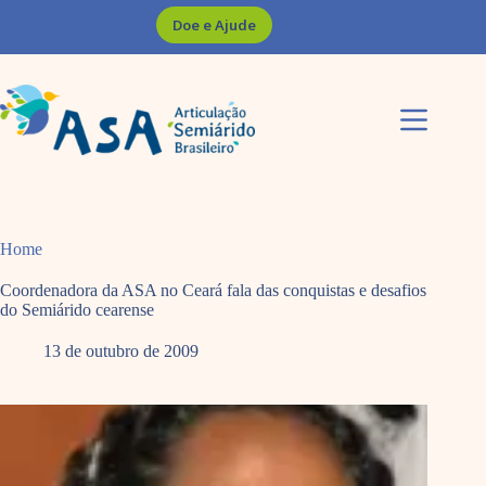
Pular
Doe e Ajude
para
o
conteúdo
Home
Coordenadora da ASA no Ceará fala das conquistas e desafios
do Semiárido cearense
13 de outubro de 2009