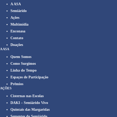
A ASA
Semiárido
Ações
Multimídia
Enconasa
Contato
Doações
A ASA
Quem Somos
Como Surgimos
Linha do Tempo
Espaços de Participação
Prêmios
AÇÕES
Cisternas nas Escolas
DAKI – Semiárido Vivo
Quintais das Margaridas
Sementes do Semiárido