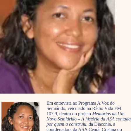
Em entrevista ao Programa A Voz do
Semiárido, veiculado na Rádio Vida FM
107,9, dentro do projeto
Memórias de Um
Novo Semiárido – A história da ASA contada
por quem a construiu
, da Diaconia, a
coordenadora da ASA Ceará, Cristina do