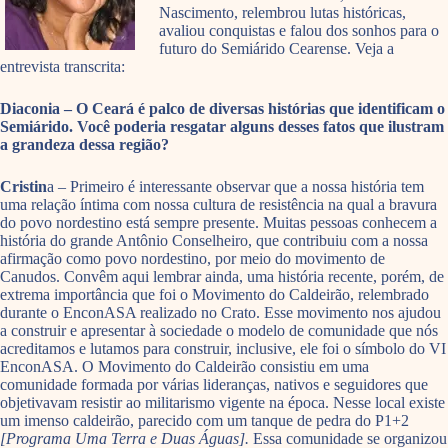
Nascimento, relembrou lutas históricas,
avaliou conquistas e falou dos sonhos para o
futuro do Semiárido Cearense. Veja a
entrevista transcrita:
Diaconia – O Ceará é palco de diversas histórias que identificam o
Semiárido. Você poderia resgatar alguns desses fatos que ilustram
a grandeza dessa região?
Cristin
a – Primeiro é interessante observar que a nossa história tem
uma relação íntima com nossa cultura de resistência na qual a bravura
do povo nordestino está sempre presente. Muitas pessoas conhecem a
história do grande Antônio Conselheiro, que contribuiu com a nossa
afirmação como povo nordestino, por meio do movimento de
Canudos. Convêm aqui lembrar ainda, uma história recente, porém, de
extrema importância que foi o Movimento do Caldeirão, relembrado
durante o EnconASA realizado no Crato. Esse movimento nos ajudou
a construir e apresentar à sociedade o modelo de comunidade que nós
acreditamos e lutamos para construir, inclusive, ele foi o símbolo do VI
EnconASA. O Movimento do Caldeirão consistiu em uma
comunidade formada por várias lideranças, nativos e seguidores que
objetivavam resistir ao militarismo vigente na época. Nesse local existe
um imenso caldeirão, parecido com um tanque de pedra do P1+2
[Programa Uma Terra e Duas Águas].
Essa comunidade se organizou