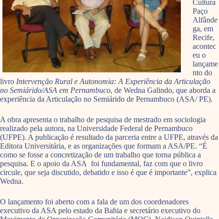
Cultura
Paço
Alfânde
ga, em
Recife,
acontec
eu o
lançame
nto do
livro
Intervenção Rural e Autonomia: A Experiência da Articulação
no Semiárido/ASA em Pernambuco
, de Wedna Galindo, que aborda a
experiência da Articulação no Semiárido de Pernambuco (ASA/ PE).
A obra apresenta o trabalho de pesquisa de mestrado em sociologia
realizado pela autora, na Universidade Federal de Pernambuco
(UFPE). A publicação é resultado da parceria entre a UFPE, através da
Editora Universitária, e as organizações que formam a ASA/PE. “É
como se fosse a concretização de um trabalho que torna pública a
pesquisa. E o apoio da ASA foi fundamental, faz com que o livro
circule, que seja discutido, debatido e isso é que é importante”, explica
Wedna.
O lançamento foi aberto com a fala de um dos coordenadores
executivo da ASA pelo estado da Bahia e secretário executivo do