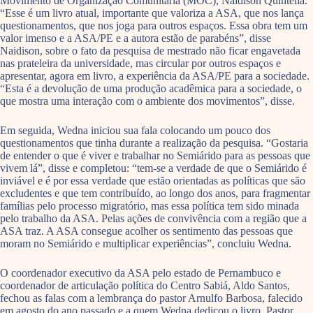
Movimento de Organização Comunitária (MOC), Naidison Quintella.
“Esse é um livro atual, importante que valoriza a ASA, que nos lança
questionamentos, que nos joga para outros espaços. Essa obra tem um
valor imenso e a ASA/PE e a autora estão de parabéns”, disse
Naidison, sobre o fato da pesquisa de mestrado não ficar engavetada
nas prateleira da universidade, mas circular por outros espaços e
apresentar, agora em livro, a experiência da ASA/PE para a sociedade.
“Esta é a devolução de uma produção acadêmica para a sociedade, o
que mostra uma interação com o ambiente dos movimentos”, disse.
Em seguida, Wedna iniciou sua fala colocando um pouco dos
questionamentos que tinha durante a realização da pesquisa. “Gostaria
de entender o que é viver e trabalhar no Semiárido para as pessoas que
vivem lá”, disse e completou: “tem-se a verdade de que o Semiárido é
inviável e é por essa verdade que estão orientadas as políticas que são
excludentes e que tem contribuído, ao longo dos anos, para fragmentar
famílias pelo processo migratório, mas essa política tem sido minada
pelo trabalho da ASA. Pelas ações de convivência com a região que a
ASA traz. A ASA consegue acolher os sentimento das pessoas que
moram no Semiárido e multiplicar experiências”, concluiu Wedna.
O coordenador executivo da ASA pelo estado de Pernambuco e
coordenador de articulação política do Centro Sabiá, Aldo Santos,
fechou as falas com a lembrança do pastor Arnulfo Barbosa, falecido
em agosto do ano passado e a quem Wedna dedicou o livro. Pastor