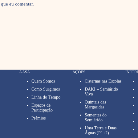
 que eu comentar.
A ASA
AÇÕES
INFO
Quem Somos
Cisternas nas Escolas
Como Surgimos
DAKI – Semiárido
Vivo
Linha do Tempo
Quintais das
Espaços de
Margaridas
Participação
Sementes do
Prêmios
Semiárido
Uma Terra e Duas
Águas (P1+2)