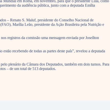
ula Mundial em Roma, em novembro, para que o presidente Lula, como
querimento da audiência pública, junto com a deputada Emília
dados – Renato S. Maluf, presidente do Conselho Nacional de
(FAO), Marília Leão, presidente da Ação Brasileira pela Nutrição e
da nos registros da comissão uma mensagem enviada por Joseílton
 estão recebendo de todas as partes deste país”, revelou a deputada
a pelo plenário da Câmara dos Deputados, também em dois turnos. Para
votos – de um total de 513 deputados.