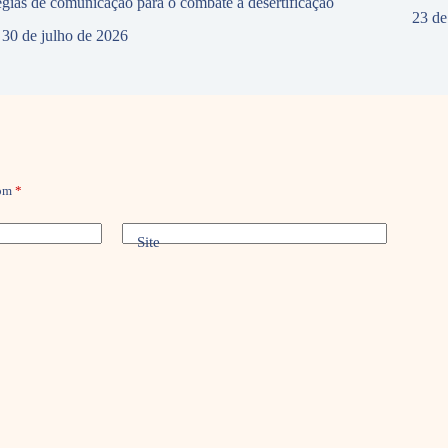
tégias de comunicação para o combate à desertificação
23 de
30 de julho de 2026
com
*
Site