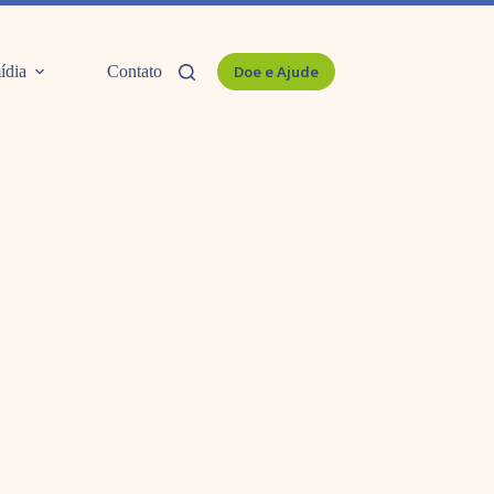
ídia
Contato
Doe e Ajude