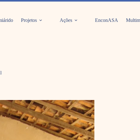
iárido
Projetos
Ações
EnconASA
Multim
l