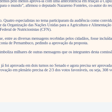
 podemos pelo menos aprová-la com uma antecedência em relação à Cúp
o para o mundo”, afirmou o deputado Nazareno Fonteles, co-autor do re
ão. Quatro especialistas no tema participaram da audiência como convi
te da Organização das Nações Unidas para a Agricultura e Alimentação 
Federal de Nutricionistas (CFN).
e, entre as diversas mensagens recebidas pelos cidadãos, fosse incluí
iaconia de Pernambuco, pedindo a aprovação da proposta.
boliza milhares de outras mensagens que os integrantes desta comissão
já foi aprovada em dois turnos no Senado e agora precisa ser aprovad
provação em plenário precisa de 2/3 dos votos favoráveis, ou seja, 308 