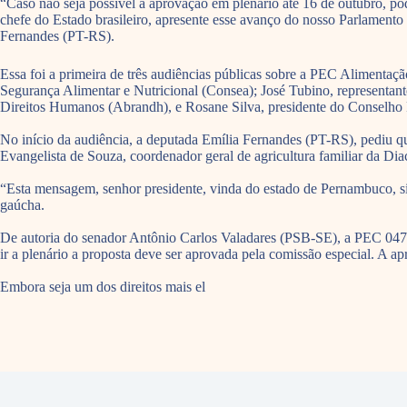
“Caso não seja possível a aprovação em plenário até 16 de outubro,
chefe do Estado brasileiro, apresente esse avanço do nosso Parlament
Fernandes (PT-RS).
Essa foi a primeira de três audiências públicas sobre a PEC Alimentaç
Segurança Alimentar e Nutricional (Consea); José Tubino, representan
Direitos Humanos (Abrandh), e Rosane Silva, presidente do Conselho 
No início da audiência, a deputada Emília Fernandes (PT-RS), pediu qu
Evangelista de Souza, coordenador geral de agricultura familiar da D
“Esta mensagem, senhor presidente, vinda do estado de Pernambuco, sim
gaúcha.
De autoria do senador Antônio Carlos Valadares (PSB-SE), a PEC 047 
ir a plenário a proposta deve ser aprovada pela comissão especial. A a
Embora seja um dos direitos mais el