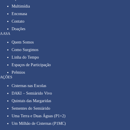
Multimídia
Enconasa
Contato
Doações
A ASA
Quem Somos
Como Surgimos
Linha do Tempo
Espaços de Participação
Prêmios
AÇÕES
Cisternas nas Escolas
DAKI – Semiárido Vivo
Quintais das Margaridas
Sementes do Semiárido
Uma Terra e Duas Águas (P1+2)
Um Milhão de Cisternas (P1MC)