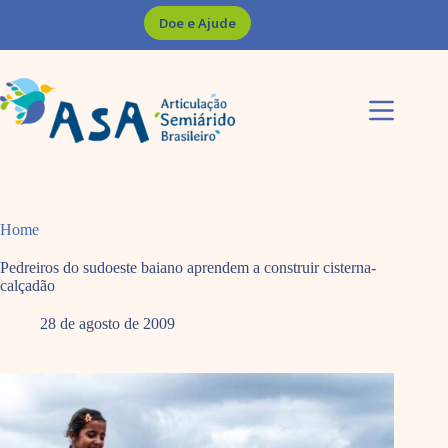
Pular
Doe e Ajude
para
o
conteúdo
Home
Pedreiros do sudoeste baiano aprendem a construir cisterna-
calçadão
28 de agosto de 2009