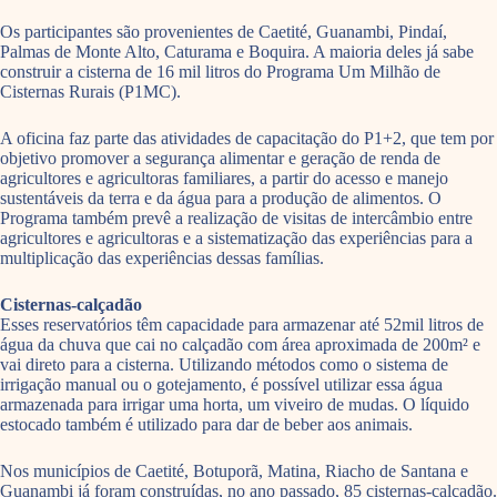
Os participantes são provenientes de Caetité, Guanambi, Pindaí,
Palmas de Monte Alto, Caturama e Boquira. A maioria deles já sabe
construir a cisterna de 16 mil litros do Programa Um Milhão de
Cisternas Rurais (P1MC).
A oficina faz parte das atividades de capacitação do P1+2, que tem por
objetivo promover a segurança alimentar e geração de renda de
agricultores e agricultoras familiares, a partir do acesso e manejo
sustentáveis da terra e da água para a produção de alimentos. O
Programa também prevê a realização de visitas de intercâmbio entre
agricultores e agricultoras e a sistematização das experiências para a
multiplicação das experiências dessas famílias.
Cisternas-calçadão
Esses reservatórios têm capacidade para armazenar até 52mil litros de
água da chuva que cai no calçadão com área aproximada de 200m² e
vai direto para a cisterna. Utilizando métodos como o sistema de
irrigação manual ou o gotejamento, é possível utilizar essa água
armazenada para irrigar uma horta, um viveiro de mudas. O líquido
estocado também é utilizado para dar de beber aos animais.
Nos municípios de Caetité, Botuporã, Matina, Riacho de Santana e
Guanambi já foram construídas, no ano passado, 85 cisternas-calçadão.