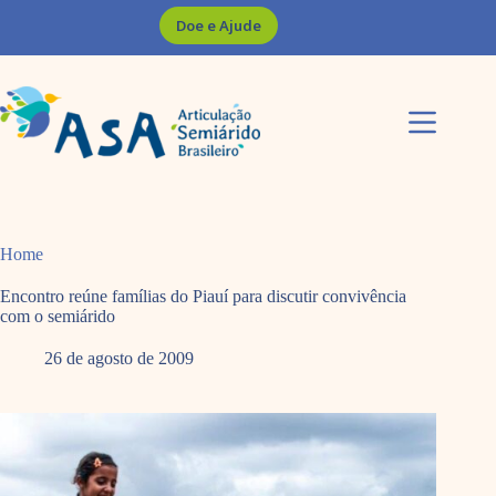
Pular
Doe e Ajude
para
o
conteúdo
Home
Encontro reúne famílias do Piauí para discutir convivência
com o semiárido
26 de agosto de 2009