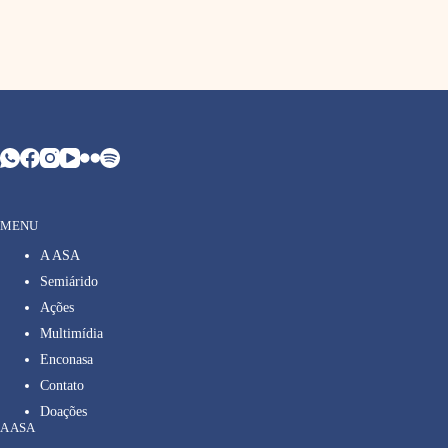
MENU
A ASA
Semiárido
Ações
Multimídia
Enconasa
Contato
Doações
A ASA