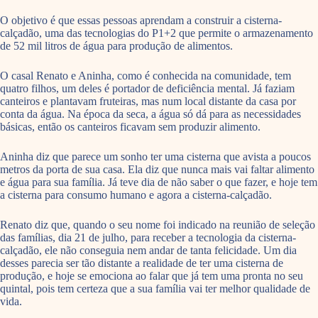
O objetivo é que essas pessoas aprendam a construir a cisterna-
calçadão, uma das tecnologias do P1+2 que permite o armazenamento
de 52 mil litros de água para produção de alimentos.
O casal Renato e Aninha, como é conhecida na comunidade, tem
quatro filhos, um deles é portador de deficiência mental. Já faziam
canteiros e plantavam fruteiras, mas num local distante da casa por
conta da água. Na época da seca, a água só dá para as necessidades
básicas, então os canteiros ficavam sem produzir alimento.
Aninha diz que parece um sonho ter uma cisterna que avista a poucos
metros da porta de sua casa. Ela diz que nunca mais vai faltar alimento
e água para sua família. Já teve dia de não saber o que fazer, e hoje tem
a cisterna para consumo humano e agora a cisterna-calçadão.
Renato diz que, quando o seu nome foi indicado na reunião de seleção
das famílias, dia 21 de julho, para receber a tecnologia da cisterna-
calçadão, ele não conseguia nem andar de tanta felicidade. Um dia
desses parecia ser tão distante a realidade de ter uma cisterna de
produção, e hoje se emociona ao falar que já tem uma pronta no seu
quintal, pois tem certeza que a sua família vai ter melhor qualidade de
vida.