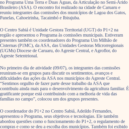
no Programa Uma Terra e Duas Águas, da Articulação no Semi-Árido
Brasileiro (ASA). O encontro foi realizado na cidade de Caruaru e
reuniu integrantes das comissões dos municípios de Lagoa dos Gatos,
Panelas, Cahoeirinha, Tacaimbó e Ibirajuba.
O Centro Sabiá é Unidade Gestora Territorial (UGT) do P1+2 na
região e apresentou o Programa às comissões municipais. Estiveram
presentes também os coordenadores do Programa Um Milhão de
Cisternas (P1MC), da ASA, das Unidades Gestoras Microrregionais
(UGMs) Diocese de Caruaru, do Agreste Central, e Agroflor, do
Agreste Setentrional.
No primeiro dia de atividade (09/07), os integrantes das comissões
reuniram-se em grupos para discutir os sentimentos, avanços e
dificuldades das ações da ASA nos municípios do Agreste Central.
“Sentimos orgulho de fazer parte desse trabalho da ASA que
contribuiu ainda mais para o desenvolvimento da agricultura familiar. É
gratificante porque está contribuindo com a melhoria de vida das
famílias no campo”, colocou um dos grupos presentes.
O coordenador do P1+2 no Centro Sabiá, Adeildo Fernandes,
apresentou o Programa, seus objetivos e tecnologias. Ele também
abordou questões como o funcionamento do P1+2, o regulamento de
compras e como se deu a escolha dos municípios. Também foi exibido