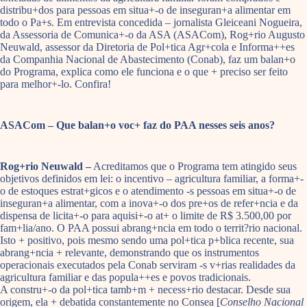
distribu+dos para pessoas em situa+-o de inseguran+a alimentar em
todo o Pa+s. Em entrevista concedida – jornalista Gleiceani Nogueira,
da Assessoria de Comunica+-o da ASA (ASACom), Rog+rio Augusto
Neuwald, assessor da Diretoria de Pol+tica Agr+cola e Informa++es
da Companhia Nacional de Abastecimento (Conab), faz um balan+o
do Programa, explica como ele funciona e o que + preciso ser feito
para melhor+-lo. Confira!
ASACom – Que balan+o voc+ faz do PAA nesses seis anos?
Rog+rio Neuwald –
Acreditamos que o Programa tem atingido seus
objetivos definidos em lei: o incentivo – agricultura familiar, a forma+-
o de estoques estrat+gicos e o atendimento -s pessoas em situa+-o de
inseguran+a alimentar, com a inova+-o dos pre+os de refer+ncia e da
dispensa de licita+-o para aquisi+-o at+ o limite de R$ 3.500,00 por
fam+lia/ano. O PAA possui abrang+ncia em todo o territ?rio nacional.
Isto + positivo, pois mesmo sendo uma pol+tica p+blica recente, sua
abrang+ncia + relevante, demonstrando que os instrumentos
operacionais executados pela Conab serviram -s v+rias realidades da
agricultura familiar e das popula++es e povos tradicionais.
A constru+-o da pol+tica tamb+m + necess+rio destacar. Desde sua
origem, ela + debatida constantemente no Consea [
Conselho Nacional