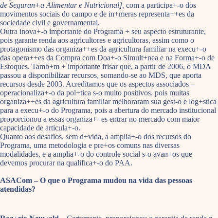
de Seguran+a Alimentar e Nutricional],
com a participa+-o dos
movimentos sociais do campo e de in+meras representa++es da
sociedade civil e governamental.
Outra inova+-o importante do Programa + seu aspecto estruturante,
pois garante renda aos agricultores e agricultoras, assim como o
protagonismo das organiza++es da agricultura familiar na execu+-o
das opera++es da Compra com Doa+-o Simult+nea e na Forma+-o de
Estoques. Tamb+m + importante frisar que, a partir de 2006, o MDA
passou a disponibilizar recursos, somando-se ao MDS, que aporta
recursos desde 2003. Acreditamos que os aspectos associados –
operacionaliza+-o da pol+tica s-o muito positivos, pois muitas
organiza++es da agricultura familiar melhoraram sua gest-o e log+stica
para a execu+-o do Programa, pois a abertura do mercado institucional
proporcionou a essas organiza++es entrar no mercado com maior
capacidade de articula+-o.
Quanto aos desafios, sem d+vida, a amplia+-o dos recursos do
Programa, uma metodologia e pre+os comuns nas diversas
modalidades, e a amplia+-o do controle social s-o avan+os que
devemos procurar na qualifica+-o do PAA.
ASACom – O que o Programa mudou na vida das pessoas
atendidas?