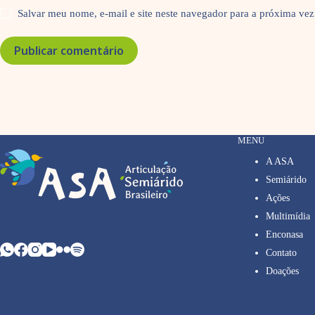
Salvar meu nome, e-mail e site neste navegador para a próxima vez
Publicar comentário
MENU
A ASA
Semiárido
Ações
Multimídia
Enconasa
Contato
Doações