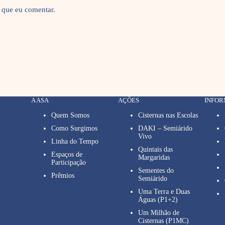
 que eu comentar.
A ASA
AÇÕES
INFO
Quem Somos
Cisternas nas Escolas
Como Surgimos
DAKI – Semiárido
Vivo
Linha do Tempo
Quintais das
Espaços de
Margaridas
Participação
Sementes do
Prêmios
Semiárido
Uma Terra e Duas
Águas (P1+2)
Um Milhão de
Cisternas (P1MC)