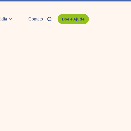
ídia
Contato
Doe e Ajude