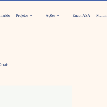
iárido
Projetos
Ações
EnconASA
Multim
Gerais