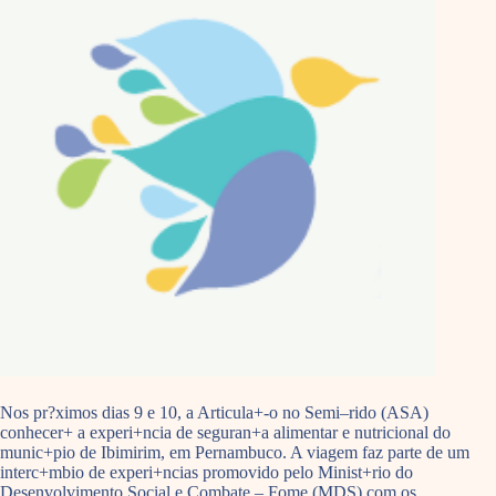
Nos pr?ximos dias 9 e 10, a Articula+-o no Semi–rido (ASA)
conhecer+ a experi+ncia de seguran+a alimentar e nutricional do
munic+pio de Ibimirim, em Pernambuco. A viagem faz parte de um
interc+mbio de experi+ncias promovido pelo Minist+rio do
Desenvolvimento Social e Combate – Fome (MDS) com os