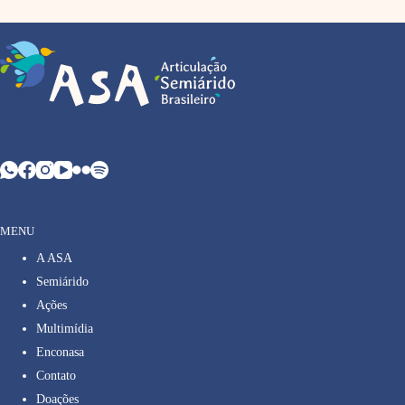
MENU
A ASA
Semiárido
Ações
Multimídia
Enconasa
Contato
Doações