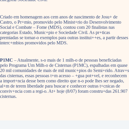
Criado em homenagem aos cem anos de nascimento de Josu+ de
Castro, o Pr+mio, promovido pelo Minist+rio do Desenvolvimento
Social e Combate – Fome (MDS), contou com 20 finalistas nas
categorias Estado, Munic+pio e Sociedade Civil. As pr+ticas
premiadas se tornar-o exemplos para outras institui++es, a partir desses
interc+mbios promovidos pelo MDS.
P1MC
– Atualmente, s-o mais de 1 milh-o de pessoas beneficiadas
pelo Programa Um Milh-o de Cisternas (P1MC), espalhadas em quase
20 mil comunidades de mais de mil munic+pios do Semi+rido. Atrav+s
das cisternas, essas pessoas t+m acesso – +gua pot+vel, e reconhecem
a import+ncia desse bem como direito que n-o pode lhes ser negado,
al+m de terem liberdade para buscar e conhecer outras t+cnicas de
conviv+ncia com a regi-o. At+ hoje (8/07) foram constru+das 261.907
cisternas.