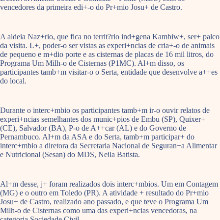
vencedores da primeira edi+-o do Pr+mio Josu+ de Castro.
A aldeia Naz+rio, que fica no territ?rio ind+gena Kambiw+, ser+ palco
da visita. L+, poder-o ser vistas as experi+ncias de cria+-o de animais
de pequeno e m+dio porte e as cisternas de placas de 16 mil litros, do
Programa Um Milh-o de Cisternas (P1MC). Al+m disso, os
participantes tamb+m visitar-o o Serta, entidade que desenvolve a++es
do local.
Durante o interc+mbio os participantes tamb+m ir-o ouvir relatos de
experi+ncias semelhantes dos munic+pios de Embu (SP), Quixer+
(CE), Salvador (BA), P-o de A++car (AL) e do Governo de
Pernambuco. Al+m da ASA e do Serta, tamb+m participar+ do
interc+mbio a diretora da Secretaria Nacional de Seguran+a Alimentar
e Nutricional (Sesan) do MDS, Neila Batista.
Al+m desse, j+ foram realizados dois interc+mbios. Um em Contagem
(MG) e o outro em Toledo (PR). A atividade + resultado do Pr+mio
Josu+ de Castro, realizado ano passado, e que teve o Programa Um
Milh-o de Cisternas como uma das experi+ncias vencedoras, na
categoria Sociedade Civil.