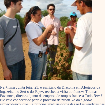
Na +ltima quinta-feira, 25, o escrit?rio da Diaconia em Afogados da
Ingazeira, no Sert-o do Paje+, recebeu a visita do franc+s Thomas
Favennec, diretor-adjunto da empresa de roupas francesa Tudo
Bom?
.
Ele veio conhecer de perto o processo da produ+-o do algod-o
agroecol?gico, que + a principal mat+ria-prima das pe+as vendidas nas