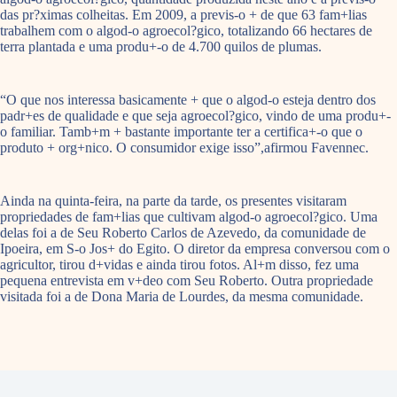
das pr?ximas colheitas. Em 2009, a previs-o + de que 63 fam+lias
trabalhem com o algod-o agroecol?gico, totalizando 66 hectares de
terra plantada e uma produ+-o de 4.700 quilos de plumas.
“O que nos interessa basicamente + que o algod-o esteja dentro dos
padr+es de qualidade e que seja agroecol?gico, vindo de uma produ+-
o familiar. Tamb+m + bastante importante ter a certifica+-o que o
produto + org+nico. O consumidor exige isso”,afirmou Favennec.
Ainda na quinta-feira, na parte da tarde, os presentes visitaram
propriedades de fam+lias que cultivam algod-o agroecol?gico. Uma
delas foi a de Seu Roberto Carlos de Azevedo, da comunidade de
Ipoeira, em S-o Jos+ do Egito. O diretor da empresa conversou com o
agricultor, tirou d+vidas e ainda tirou fotos. Al+m disso, fez uma
pequena entrevista em v+deo com Seu Roberto. Outra propriedade
visitada foi a de Dona Maria de Lourdes, da mesma comunidade.