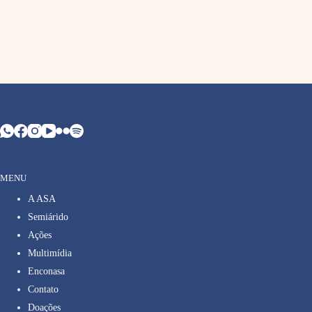
MENU
A ASA
Semiárido
Ações
Multimídia
Enconasa
Contato
Doações