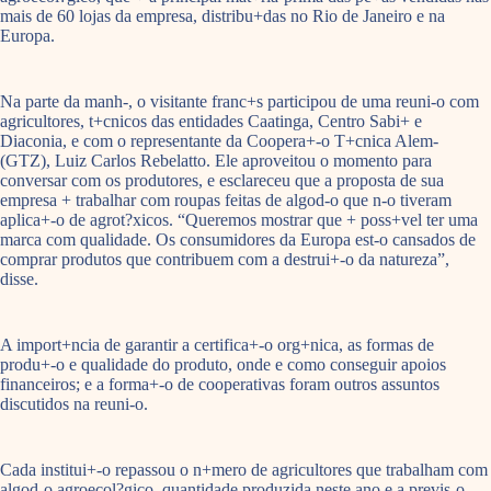
mais de 60 lojas da empresa, distribu+das no Rio de Janeiro e na
Europa.
Na parte da manh-, o visitante franc+s participou de uma reuni-o com
agricultores, t+cnicos das entidades Caatinga, Centro Sabi+ e
Diaconia, e com o representante da Coopera+-o T+cnica Alem-
(GTZ), Luiz Carlos Rebelatto. Ele aproveitou o momento para
conversar com os produtores, e esclareceu que a proposta de sua
empresa + trabalhar com roupas feitas de algod-o que n-o tiveram
aplica+-o de agrot?xicos. “Queremos mostrar que + poss+vel ter uma
marca com qualidade. Os consumidores da Europa est-o cansados de
comprar produtos que contribuem com a destrui+-o da natureza”,
disse.
A import+ncia de garantir a certifica+-o org+nica, as formas de
produ+-o e qualidade do produto, onde e como conseguir apoios
financeiros; e a forma+-o de cooperativas foram outros assuntos
discutidos na reuni-o.
Cada institui+-o repassou o n+mero de agricultores que trabalham com
algod-o agroecol?gico, quantidade produzida neste ano e a previs-o