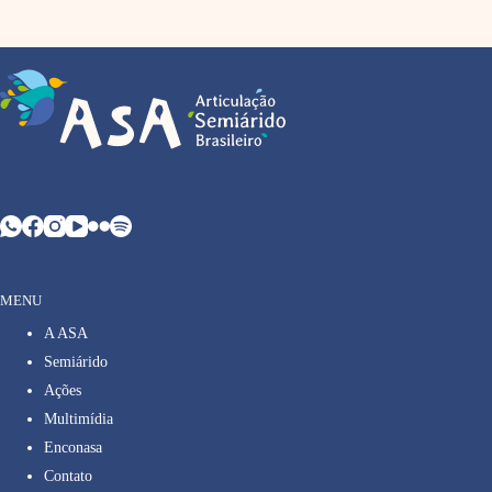
MENU
A ASA
Semiárido
Ações
Multimídia
Enconasa
Contato