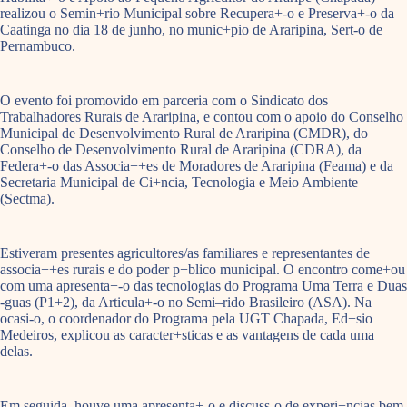
realizou o Semin+rio Municipal sobre Recupera+-o e Preserva+-o da
Caatinga no dia 18 de junho, no munic+pio de Araripina, Sert-o de
Pernambuco.
O evento foi promovido em parceria com o Sindicato dos
Trabalhadores Rurais de Araripina, e contou com o apoio do Conselho
Municipal de Desenvolvimento Rural de Araripina (CMDR), do
Conselho de Desenvolvimento Rural de Araripina (CDRA), da
Federa+-o das Associa++es de Moradores de Araripina (Feama) e da
Secretaria Municipal de Ci+ncia, Tecnologia e Meio Ambiente
(Sectma).
Estiveram presentes agricultores/as familiares e representantes de
associa++es rurais e do poder p+blico municipal. O encontro come+ou
com uma apresenta+-o das tecnologias do Programa Uma Terra e Duas
-guas (P1+2), da Articula+-o no Semi–rido Brasileiro (ASA). Na
ocasi-o, o coordenador do Programa pela UGT Chapada, Ed+sio
Medeiros, explicou as caracter+sticas e as vantagens de cada uma
delas.
Em seguida, houve uma apresenta+-o e discuss-o de experi+ncias bem