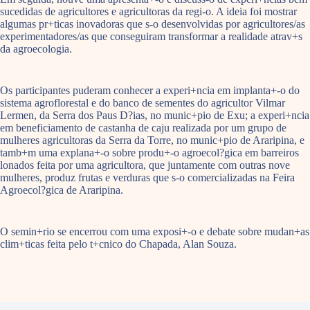
sucedidas de agricultores e agricultoras da regi-o. A ideia foi mostrar
algumas pr+ticas inovadoras que s-o desenvolvidas por agricultores/as
experimentadores/as que conseguiram transformar a realidade atrav+s
da agroecologia.
Os participantes puderam conhecer a experi+ncia em implanta+-o do
sistema agroflorestal e do banco de sementes do agricultor Vilmar
Lermen, da Serra dos Paus D?ias, no munic+pio de Exu; a experi+ncia
em beneficiamento de castanha de caju realizada por um grupo de
mulheres agricultoras da Serra da Torre, no munic+pio de Araripina, e
tamb+m uma explana+-o sobre produ+-o agroecol?gica em barreiros
lonados feita por uma agricultora, que juntamente com outras nove
mulheres, produz frutas e verduras que s-o comercializadas na Feira
Agroecol?gica de Araripina.
O semin+rio se encerrou com uma exposi+-o e debate sobre mudan+as
clim+ticas feita pelo t+cnico do Chapada, Alan Souza.