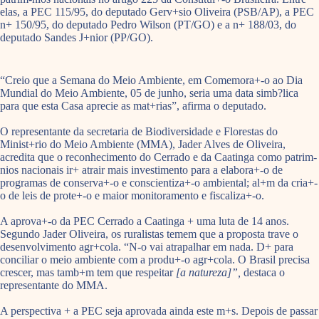
elas, a PEC 115/95, do deputado Gerv+sio Oliveira (PSB/AP), a PEC
n+ 150/95, do deputado Pedro Wilson (PT/GO) e a n+ 188/03, do
deputado Sandes J+nior (PP/GO).
“Creio que a Semana do Meio Ambiente, em Comemora+-o ao Dia
Mundial do Meio Ambiente, 05 de junho, seria uma data simb?lica
para que esta Casa aprecie as mat+rias”, afirma o deputado.
O representante da secretaria de Biodiversidade e Florestas do
Minist+rio do Meio Ambiente (MMA), Jader Alves de Oliveira,
acredita que o reconhecimento do Cerrado e da Caatinga como patrim-
nios nacionais ir+ atrair mais investimento para a elabora+-o de
programas de conserva+-o e conscientiza+-o ambiental; al+m da cria+-
o de leis de prote+-o e maior monitoramento e fiscaliza+-o.
A aprova+-o da PEC Cerrado a Caatinga + uma luta de 14 anos.
Segundo Jader Oliveira, os ruralistas temem que a proposta trave o
desenvolvimento agr+cola. “N-o vai atrapalhar em nada. D+ para
conciliar o meio ambiente com a produ+-o agr+cola. O Brasil precisa
crescer, mas tamb+m tem que respeitar
[a natureza]”,
destaca o
representante do MMA.
A perspectiva + a PEC seja aprovada ainda este m+s. Depois de passar