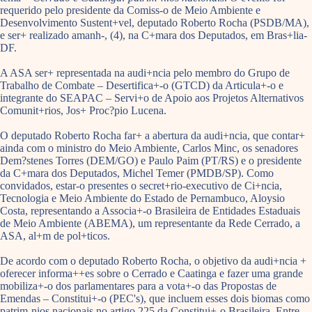
requerido pelo presidente da Comiss-o de Meio Ambiente e
Desenvolvimento Sustent+vel, deputado Roberto Rocha (PSDB/MA),
e ser+ realizado amanh-, (4), na C+mara dos Deputados, em Bras+lia-
DF.
A ASA ser+ representada na audi+ncia pelo membro do Grupo de
Trabalho de Combate – Desertifica+-o (GTCD) da Articula+-o e
integrante do SEAPAC – Servi+o de Apoio aos Projetos Alternativos
Comunit+rios, Jos+ Proc?pio Lucena.
O deputado Roberto Rocha far+ a abertura da audi+ncia, que contar+
ainda com o ministro do Meio Ambiente, Carlos Minc, os senadores
Dem?stenes Torres (DEM/GO) e Paulo Paim (PT/RS) e o presidente
da C+mara dos Deputados, Michel Temer (PMDB/SP). Como
convidados, estar-o presentes o secret+rio-executivo de Ci+ncia,
Tecnologia e Meio Ambiente do Estado de Pernambuco, Aloysio
Costa, representando a Associa+-o Brasileira de Entidades Estaduais
de Meio Ambiente (ABEMA), um representante da Rede Cerrado, a
ASA, al+m de pol+ticos.
De acordo com o deputado Roberto Rocha, o objetivo da audi+ncia +
oferecer informa++es sobre o Cerrado e Caatinga e fazer uma grande
mobiliza+-o dos parlamentares para a vota+-o das Propostas de
Emendas – Constitui+-o (PEC's), que incluem esses dois biomas como
patrim-nios nacionais no artigo 225 da Constitui+-o Brasileira. Entre