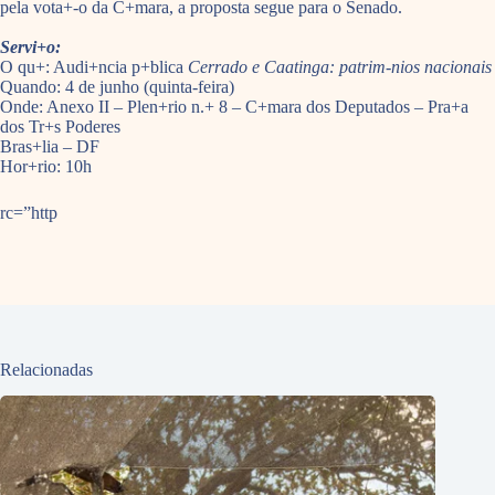
pela vota+-o da C+mara, a proposta segue para o Senado.
Servi+o:
O qu+: Audi+ncia p+blica
Cerrado e Caatinga: patrim-nios nacionais
Quando: 4 de junho (quinta-feira)
Onde: Anexo II – Plen+rio n.+ 8 – C+mara dos Deputados – Pra+a
dos Tr+s Poderes
Bras+lia – DF
Hor+rio: 10h
rc=”http
Relacionadas