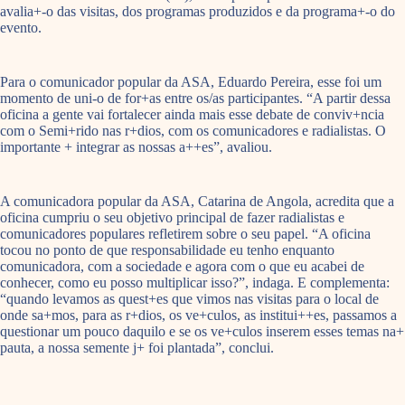
avalia+-o das visitas, dos programas produzidos e da programa+-o do
evento.
Para o comunicador popular da ASA, Eduardo Pereira, esse foi um
momento de uni-o de for+as entre os/as participantes. “A partir dessa
oficina a gente vai fortalecer ainda mais esse debate de conviv+ncia
com o Semi+rido nas r+dios, com os comunicadores e radialistas. O
importante + integrar as nossas a++es”, avaliou.
A comunicadora popular da ASA, Catarina de Angola, acredita que a
oficina cumpriu o seu objetivo principal de fazer radialistas e
comunicadores populares refletirem sobre o seu papel. “A oficina
tocou no ponto de que responsabilidade eu tenho enquanto
comunicadora, com a sociedade e agora com o que eu acabei de
conhecer, como eu posso multiplicar isso?”, indaga. E complementa:
“quando levamos as quest+es que vimos nas visitas para o local de
onde sa+mos, para as r+dios, os ve+culos, as institui++es, passamos a
questionar um pouco daquilo e se os ve+culos inserem esses temas na+
pauta, a nossa semente j+ foi plantada”, conclui.