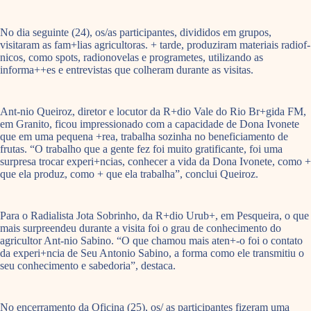
No dia seguinte (24), os/as participantes, divididos em grupos,
visitaram as fam+lias agricultoras. + tarde, produziram materiais radiof-
nicos, como spots, radionovelas e programetes, utilizando as
informa++es e entrevistas que colheram durante as visitas.
Ant-nio Queiroz, diretor e locutor da R+dio Vale do Rio Br+gida FM,
em Granito, ficou impressionado com a capacidade de Dona Ivonete
que em uma pequena +rea, trabalha sozinha no beneficiamento de
frutas. “O trabalho que a gente fez foi muito gratificante, foi uma
surpresa trocar experi+ncias, conhecer a vida da Dona Ivonete, como +
que ela produz, como + que ela trabalha”, conclui Queiroz.
Para o Radialista Jota Sobrinho, da R+dio Urub+, em Pesqueira, o que
mais surpreendeu durante a visita foi o grau de conhecimento do
agricultor Ant-nio Sabino. “O que chamou mais aten+-o foi o contato
da experi+ncia de Seu Antonio Sabino, a forma como ele transmitiu o
seu conhecimento e sabedoria”, destaca.
No encerramento da Oficina (25), os/ as participantes fizeram uma