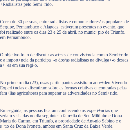
+Radialistas pelo Semi+rido.
Cerca de 30 pessoas, entre radialistas e comunicadores/as populares de
Sergipe, Pernambuco e Alagoas, estiveram presentes no evento, que
foi realizado entre os dias 23 e 25 de abril, no munic+pio de Triunfo,
em Pernambuco.
O objetivo foi o de discutir as a++es de conviv+ncia com o Semi+rido
e a import+ncia da participa+-o dos/as radialistas na divulga+-o dessas
a++es em sua regi-o.
No primeiro dia (23), os/as participantes assistiram ao v+deo Vivendo
Experi+ncias e discutiram sobre as formas criativas encontradas pelas
fam+lias agricultoras para superar as adversidades no Semi+rido.
Em seguida, as pessoas ficaram conhecendo as experi+ncias que
seriam visitadas no dia seguinte: a fam+lia de Seu Miltinho e Dona
Maria do Carmo, em Triunfo, a propriedade de Ant-nio Sabino e o
s+tio de Dona Ivonete, ambos em Santa Cruz da Baixa Verde.