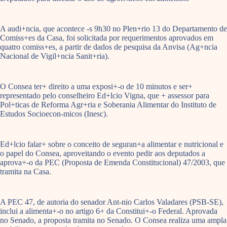
A audi+ncia, que acontece -s 9h30 no Plen+rio 13 do Departamento de
Comiss+es da Casa, foi solicitada por requerimentos aprovados em
quatro comiss+es, a partir de dados de pesquisa da Anvisa (Ag+ncia
Nacional de Vigil+ncia Sanit+ria).
O Consea ter+ direito a uma exposi+-o de 10 minutos e ser+
representado pelo conselheiro Ed+lcio Vigna, que + assessor para
Pol+ticas de Reforma Agr+ria e Soberania Alimentar do Instituto de
Estudos Socioecon-micos (Inesc).
Ed+lcio falar+ sobre o conceito de seguran+a alimentar e nutricional e
o papel do Consea, aproveitando o evento pedir aos deputados a
aprova+-o da PEC (Proposta de Emenda Constitucional) 47/2003, que
tramita na Casa.
A PEC 47, de autoria do senador Ant-nio Carlos Valadares (PSB-SE),
inclui a alimenta+-o no artigo 6+ da Constitui+-o Federal. Aprovada
no Senado, a proposta tramita no Senado. O Consea realiza uma ampla