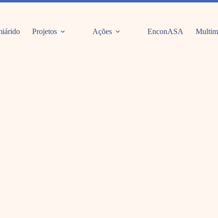
iárido
Projetos
Ações
EnconASA
Multim