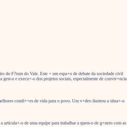
eiro do F?rum do Vale. Este + um espa+o de debate da sociedade civil
 na gest-o e execu+-o dos projetos sociais, especialmente de conviv+ncia
melhores condi++es de vida para o povo. Um v+deo ilustrou a situa+-o
, a articula+-o de uma equipe para trabalhar a quest-o de g+nero com as