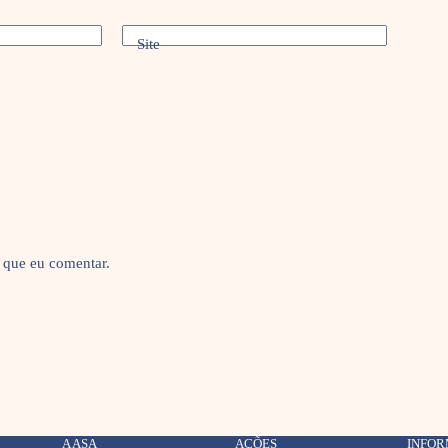
Site
 que eu comentar.
A ASA
AÇÕES
INFO