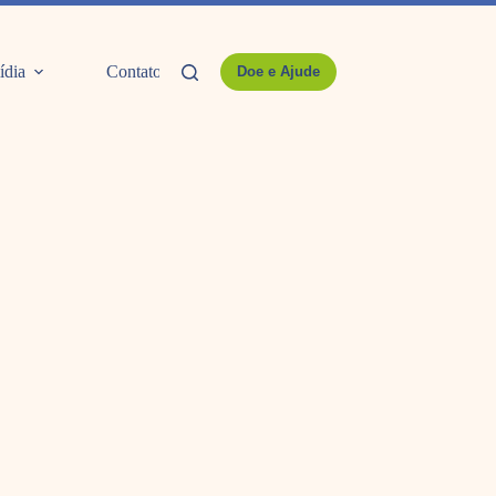
ídia
Contato
Doe e Ajude