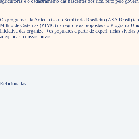
agricultoras e o cadastramento das nascentes dos rios, feito pelo gove
Os programas da Articula+-o no Semi+rido Brasileiro (ASA Brasil) ta
Milh-o de Cisternas (P1MC) na regi-o e as propostas do Programa Uma 
iniciativa das organiza++es populares a partir de experi+ncias vividas
adequadas a nossos povos.
Relacionadas