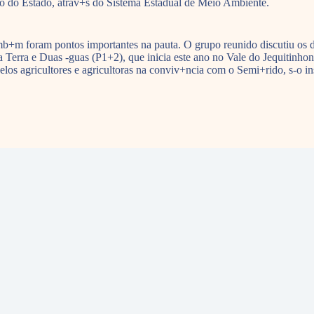
rno do Estado, atrav+s do Sistema Estadual de Meio Ambiente.
mb+m foram pontos importantes na pauta. O grupo reunido discutiu os 
Terra e Duas -guas (P1+2), que inicia este ano no Vale do Jequitinhon
 pelos agricultores e agricultoras na conviv+ncia com o Semi+rido, s-o