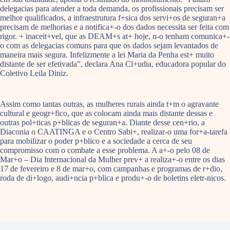
delegacias para atender a toda demanda, os profissionais precisam ser
melhor qualificados, a infraestrutura f+sica dos servi+os de seguran+a
precisam de melhorias e a notifica+-o dos dados necessita ser feita com
rigor. + inaceit+vel, que as DEAM+s at+ hoje, n-o tenham comunica+-
o com as delegacias comuns para que os dados sejam levantados de
maneira mais segura. Infelizmente a lei Maria da Penha est+ muito
distante de ser efetivada”, declara Ana Cl+udia, educadora popular do
Coletivo Leila Diniz.
Assim como tantas outras, as mulheres rurais ainda t+m o agravante
cultural e geogr+fico, que as colocam ainda mais distante dessas e
outras pol+ticas p+blicas de seguran+a. Diante desse cen+rio, a
Diaconia o CAATINGA e o Centro Sabi+, realizar-o uma for+a-tarefa
para mobilizar o poder p+blico e a sociedade a cerca de seu
compromisso com o combate a esse problema. A a+-o pelo 08 de
Mar+o – Dia Internacional da Mulher prev+ a realiza+-o entre os dias
17 de fevereiro e 8 de mar+o, com campanhas e programas de r+dio,
roda de di+logo, audi+ncia p+blica e produ+-o de boletins eletr-nicos.