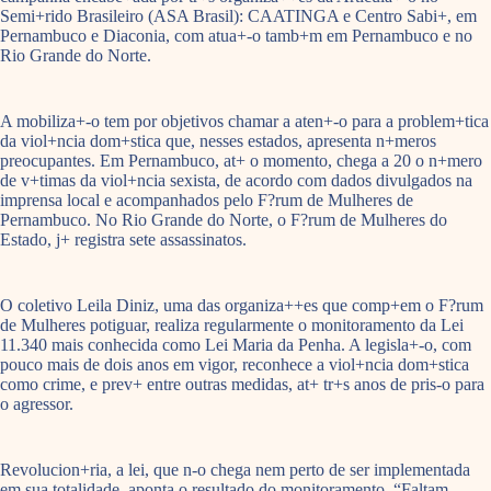
Semi+rido Brasileiro (ASA Brasil): CAATINGA e Centro Sabi+, em
Pernambuco e Diaconia, com atua+-o tamb+m em Pernambuco e no
Rio Grande do Norte.
A mobiliza+-o tem por objetivos chamar a aten+-o para a problem+tica
da viol+ncia dom+stica que, nesses estados, apresenta n+meros
preocupantes. Em Pernambuco, at+ o momento, chega a 20 o n+mero
de v+timas da viol+ncia sexista, de acordo com dados divulgados na
imprensa local e acompanhados pelo F?rum de Mulheres de
Pernambuco. No Rio Grande do Norte, o F?rum de Mulheres do
Estado, j+ registra sete assassinatos.
O coletivo Leila Diniz, uma das organiza++es que comp+em o F?rum
de Mulheres potiguar, realiza regularmente o monitoramento da Lei
11.340 mais conhecida como Lei Maria da Penha. A legisla+-o, com
pouco mais de dois anos em vigor, reconhece a viol+ncia dom+stica
como crime, e prev+ entre outras medidas, at+ tr+s anos de pris-o para
o agressor.
Revolucion+ria, a lei, que n-o chega nem perto de ser implementada
em sua totalidade, aponta o resultado do monitoramento. “Faltam