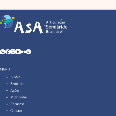
MENU
A ASA
Semiárido
Ações
Multimídia
Enconasa
Contato