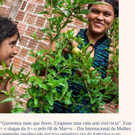
“Queremos mais que flores. Exigimos uma vida sem viol+ncia”. Esse
+ o slogan da A+-o pelo 08 de Mar+o – Dia Internacional da Mulher,
campanha encabe+ada por tr+s organiza++es da Articula+-o no