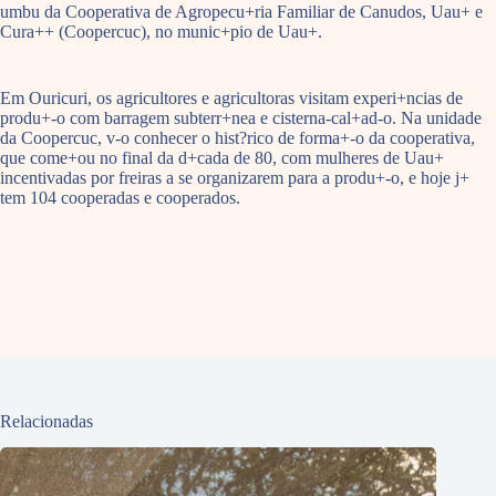
umbu da Cooperativa de Agropecu+ria Familiar de Canudos, Uau+ e
Cura++ (Coopercuc), no munic+pio de Uau+.
Em Ouricuri, os agricultores e agricultoras visitam experi+ncias de
produ+-o com barragem subterr+nea e cisterna-cal+ad-o. Na unidade
da Coopercuc, v-o conhecer o hist?rico de forma+-o da cooperativa,
que come+ou no final da d+cada de 80, com mulheres de Uau+
incentivadas por freiras a se organizarem para a produ+-o, e hoje j+
tem 104 cooperadas e cooperados.
Relacionadas