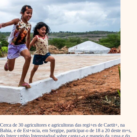
Cerca de 30 agricultores e agricultoras das regi+es de Caetit+, na
Bahia, e de Est+ncia, em Sergipe, participar-o de 18 a 20 deste m+s,
do Interc+mbio Interestadual sobre capta+-o e manejo da +gua e do