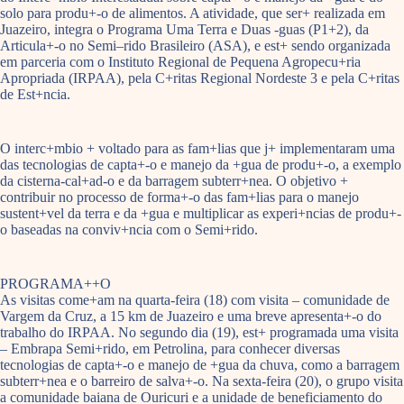
solo para produ+-o de alimentos. A atividade, que ser+ realizada em
Juazeiro, integra o Programa Uma Terra e Duas -guas (P1+2), da
Articula+-o no Semi–rido Brasileiro (ASA), e est+ sendo organizada
em parceria com o Instituto Regional de Pequena Agropecu+ria
Apropriada (IRPAA), pela C+ritas Regional Nordeste 3 e pela C+ritas
de Est+ncia.
O interc+mbio + voltado para as fam+lias que j+ implementaram uma
das tecnologias de capta+-o e manejo da +gua de produ+-o, a exemplo
da cisterna-cal+ad-o e da barragem subterr+nea. O objetivo +
contribuir no processo de forma+-o das fam+lias para o manejo
sustent+vel da terra e da +gua e multiplicar as experi+ncias de produ+-
o baseadas na conviv+ncia com o Semi+rido.
PROGRAMA++O
As visitas come+am na quarta-feira (18) com visita – comunidade de
Vargem da Cruz, a 15 km de Juazeiro e uma breve apresenta+-o do
trabalho do IRPAA. No segundo dia (19), est+ programada uma visita
– Embrapa Semi+rido, em Petrolina, para conhecer diversas
tecnologias de capta+-o e manejo de +gua da chuva, como a barragem
subterr+nea e o barreiro de salva+-o. Na sexta-feira (20), o grupo visita
a comunidade baiana de Ouricuri e a unidade de beneficiamento do