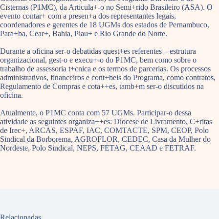
Cisternas (P1MC), da Articula+-o no Semi+rido Brasileiro (ASA). O
evento contar+ com a presen+a dos representantes legais,
coordenadores e gerentes de 18 UGMs dos estados de Pernambuco,
Para+ba, Cear+, Bahia, Piau+ e Rio Grande do Norte.
Durante a oficina ser-o debatidas quest+es referentes – estrutura
organizacional, gest-o e execu+-o do P1MC, bem como sobre o
trabalho de assessoria t+cnica e os termos de parcerias. Os processos
administrativos, financeiros e cont+beis do Programa, como contratos,
Regulamento de Compras e cota++es, tamb+m ser-o discutidos na
oficina.
Atualmente, o P1MC conta com 57 UGMs. Participar-o dessa
atividade as seguintes organiza++es: Diocese de Livramento, C+ritas
de Irec+, ARCAS, ESPAF, IAC, COMTACTE, SPM, CEOP, Polo
Sindical da Borborema, AGROFLOR, CEDEC, Casa da Mulher do
Nordeste, Polo Sindical, NEPS, FETAG, CEAAD e FETRAF.
Relacionadas