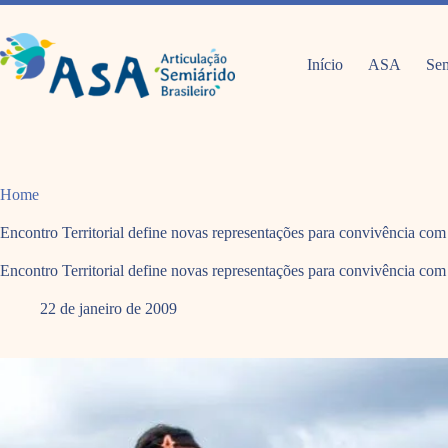
Pular
para
o
conteúdo
Início
ASA
Sem
Home
Encontro Territorial define novas representações para convivência co
Encontro Territorial define novas representações para convivência co
22 de janeiro de 2009