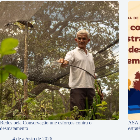
Redes pela Conservação une esforços contra o
ASA r
desmatamento
estra
4 de agosto de 2026