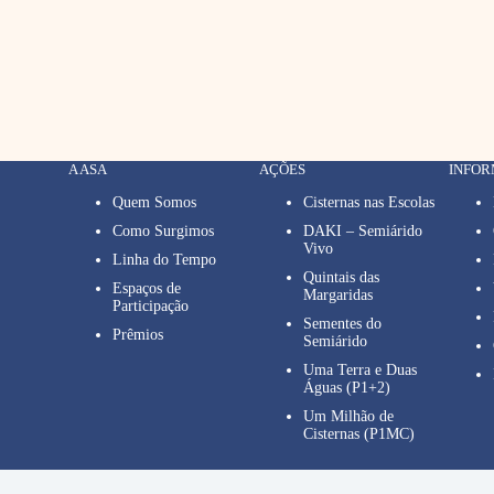
A ASA
AÇÕES
INFO
Quem Somos
Cisternas nas Escolas
Como Surgimos
DAKI – Semiárido
Vivo
Linha do Tempo
Quintais das
Espaços de
Margaridas
Participação
Sementes do
Prêmios
Semiárido
Uma Terra e Duas
Águas (P1+2)
Um Milhão de
Cisternas (P1MC)