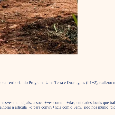
ra Territorial do Programa Uma Terra e Duas -guas (P1+2), realizou no
miss+es municipais, associa++es comunit+rias, entidades locais que trab
melhorar a articula+-o para conviv+ncia com o Semi+rido nos munic+pi