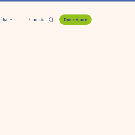
ídia
Contato
Doe e Ajude