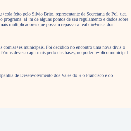
ola feito pelo Silvio Brito, representante da Secretaria de Pol+tica
ao programa, al+m de alguns pontos de seu regulamento e dados sobre
mais multiplicadores que possam repassar a real din+mica dos
as comiss+es municipais. Foi decidido no encontro uma nova divis-o
Os f?runs dever-o agir mais perto das bases, no poder p+blico municipal
panhia de Desenvolvimento dos Vales do S-o Francisco e do