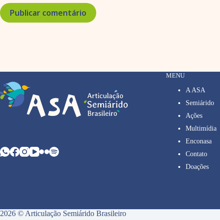
Publicar comentário
MENU
A ASA
Semiárido
Ações
Multimídia
Enconasa
Contato
Doações
2026 © Articulação Semiárido Brasileiro