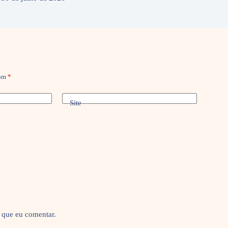
com
*
Site
 que eu comentar.