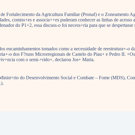
e Fortalecimento da Agricultura Familiar (Pronaf) e o Zoneamento Agr+c
dades, comiss+es e associa++es puderam conhecer as linhas de acesso 
nador do P1+2, essa discuss-o foi necess+ria para que se despertasse 
 e dos encaminhamentos tomados como a necessidade de reestrutura+-o d
m a cria+-o dos F?runs Microrregionais de Castelo do Piau+ e Pedro II. +
onviv+ncia com o semi-+rido+, declarou Jos+ Maria.
 Minist+rio do Desenvolvimento Social e Combate – Fome (MDS), Com
).