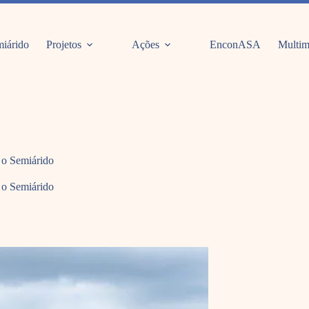
iárido
Projetos
Ações
EnconASA
Multim
m o Semiárido
m o Semiárido