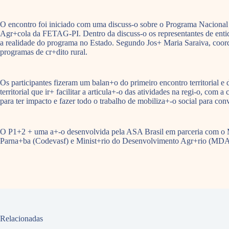
O encontro foi iniciado com uma discuss-o sobre o Programa Nacional d
Agr+cola da FETAG-PI. Dentro da discuss-o os representantes de enti
a realidade do programa no Estado. Segundo Jos+ Maria Saraiva, coorde
programas de cr+dito rural.
Os participantes fizeram um balan+o do primeiro encontro territorial
territorial que ir+ facilitar a articula+-o das atividades na regi-o, co
para ter impacto e fazer todo o trabalho de mobiliza+-o social para c
O P1+2 + uma a+-o desenvolvida pela ASA Brasil em parceria com o
Parna+ba (Codevasf) e Minist+rio do Desenvolvimento Agr+rio (MDA
Relacionadas