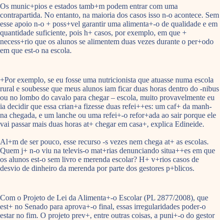
Os munic+pios e estados tamb+m podem entrar com uma
contrapartida. No entanto, na maioria dos casos isso n-o acontece. Sem
esse apoio n-o + poss+vel garantir uma alimenta+-o de qualidade e em
quantidade suficiente, pois h+ casos, por exemplo, em que +
necess+rio que os alunos se alimentem duas vezes durante o per+odo
em que est-o na escola.
+Por exemplo, se eu fosse uma nutricionista que atuasse numa escola
rural e soubesse que meus alunos iam ficar duas horas dentro do -nibus
ou no lombo do cavalo para chegar – escola, muito provavelmente eu
ia decidir que essa crian+a fizesse duas refei++es: um caf+ da manh-
na chegada, e um lanche ou uma refei+-o refor+ada ao sair porque ele
vai passar mais duas horas at+ chegar em casa+, explica Edineide.
Al+m de ser pouco, esse recurso -s vezes nem chega at+ as escolas.
Quem j+ n-o viu na televis-o mat+rias denunciando situa++es em que
os alunos est-o sem livro e merenda escolar? H+ v+rios casos de
desvio de dinheiro da merenda por parte dos gestores p+blicos.
Com o Projeto de Lei da Alimenta+-o Escolar (PL 2877/2008), que
est+ no Senado para aprova+-o final, essas irregularidades poder-o
estar no fim. O projeto prev+, entre outras coisas, a puni+-o do gestor