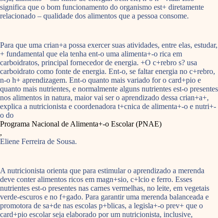
significa que o bom funcionamento do organismo est+ diretamente
relacionado – qualidade dos alimentos que a pessoa consome.
Para que uma crian+a possa exercer suas atividades, entre elas, estudar,
+ fundamental que ela tenha ent-o uma alimenta+-o rica em
carboidratos, principal fornecedor de energia. +O c+rebro s? usa
carboidrato como fonte de energia. Ent-o, se faltar energia no c+rebro,
n-o h+ aprendizagem. Ent-o quanto mais variado for o card+pio e
quanto mais nutrientes, e normalmente alguns nutrientes est-o presentes
nos alimentos in natura, maior vai ser o aprendizado dessa crian+a+,
explica a nutricionista e coordenadora t+cnica de alimenta+-o e nutri+-
o do
Programa Nacional de Alimenta+-o Escolar (PNAE)
,
Eliene Ferreira de Sousa.
A nutricionista orienta que para estimular o aprendizado a merenda
deve conter alimentos ricos em magn+sio, c+lcio e ferro. Esses
nutrientes est-o presentes nas carnes vermelhas, no leite, em vegetais
verde-escuros e no f+gado. Para garantir uma merenda balanceada e
promotora de sa+de nas escolas p+blicas, a legisla+-o prev+ que o
card+pio escolar seja elaborado por um nutricionista, inclusive,