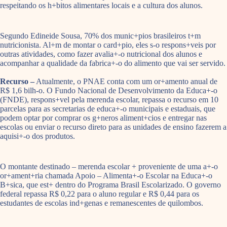
respeitando os h+bitos alimentares locais e a cultura dos alunos.
Segundo Edineide Sousa, 70% dos munic+pios brasileiros t+m
nutricionista. Al+m de montar o card+pio, eles s-o respons+veis por
outras atividades, como fazer avalia+-o nutricional dos alunos e
acompanhar a qualidade da fabrica+-o do alimento que vai ser servido.
Recurso –
Atualmente, o PNAE conta com um or+amento anual de
R$ 1,6 bilh-o. O Fundo Nacional de Desenvolvimento da Educa+-o
(FNDE), respons+vel pela merenda escolar, repassa o recurso em 10
parcelas para as secretarias de educa+-o municipais e estaduais, que
podem optar por comprar os g+neros aliment+cios e entregar nas
escolas ou enviar o recurso direto para as unidades de ensino fazerem a
aquisi+-o dos produtos.
O montante destinado – merenda escolar + proveniente de uma a+-o
or+ament+ria chamada Apoio – Alimenta+-o Escolar na Educa+-o
B+sica, que est+ dentro do Programa Brasil Escolarizado. O governo
federal repassa R$ 0,22 para o aluno regular e R$ 0,44 para os
estudantes de escolas ind+genas e remanescentes de quilombos.