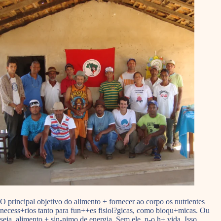
O principal objetivo do alimento + fornecer ao corpo os nutrientes
necess+rios tanto para fun++es fisiol?gicas, como bioqu+micas. Ou
seja, alimento + sin-nimo de energia. Sem ele, n-o h+ vida. Isso