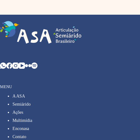
MENU
A ASA
Semiárido
Ações
Multimídia
Enconasa
Contato