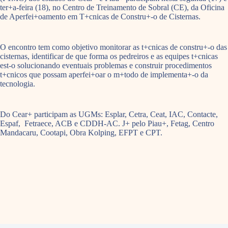
ter+a-feira (18), no Centro de Treinamento de Sobral (CE), da Oficina
de Aperfei+oamento em T+cnicas de Constru+-o de Cisternas.
O encontro tem como objetivo monitorar as t+cnicas de constru+-o das
cisternas, identificar de que forma os pedreiros e as equipes t+cnicas
est-o solucionando eventuais problemas e construir procedimentos
t+cnicos que possam aperfei+oar o m+todo de implementa+-o da
tecnologia.
Do Cear+ participam as UGMs: Esplar, Cetra, Ceat, IAC, Contacte,
Espaf, Fetraece, ACB e CDDH-AC. J+ pelo Piau+, Fetag, Centro
Mandacaru, Cootapi, Obra Kolping, EFPT e CPT.