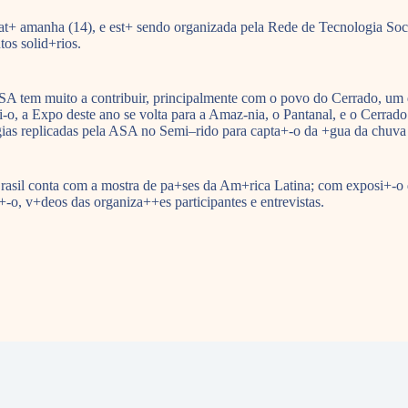
 at+ amanha (14), e est+ sendo organizada pela Rede de Tecnologia So
os solid+rios.
 ASA tem muito a contribuir, principalmente com o povo do Cerrado, u
i-o, a Expo deste ano se volta para a Amaz-nia, o Pantanal, e o Cerrad
gias replicadas pela ASA no Semi–rido para capta+-o da +gua da chuva s
asil conta com a mostra de pa+ses da Am+rica Latina; com exposi+-o de
o, v+deos das organiza++es participantes e entrevistas.