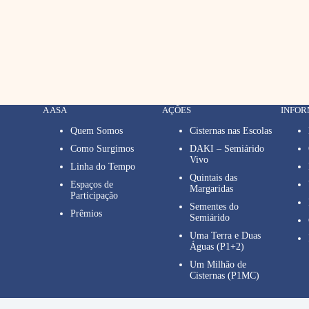
A ASA
AÇÕES
INFO
Quem Somos
Cisternas nas Escolas
Como Surgimos
DAKI – Semiárido
Vivo
Linha do Tempo
Quintais das
Espaços de
Margaridas
Participação
Sementes do
Prêmios
Semiárido
Uma Terra e Duas
Águas (P1+2)
Um Milhão de
Cisternas (P1MC)