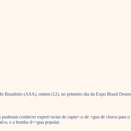
do Brasileiro (ASA), ontem (12), no primeiro dia da Expo Brasil Dese
ntes puderam conhecer experi+ncias de capta+-o de +gua de chuva par
l+ad-o, e a bomba d++gua popular.