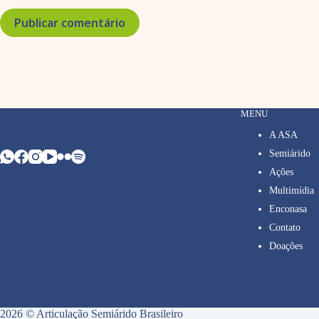
Publicar comentário
MENU
A ASA
Semiárido
Ações
Multimídia
Enconasa
Contato
Doações
2026 © Articulação Semiárido Brasileiro