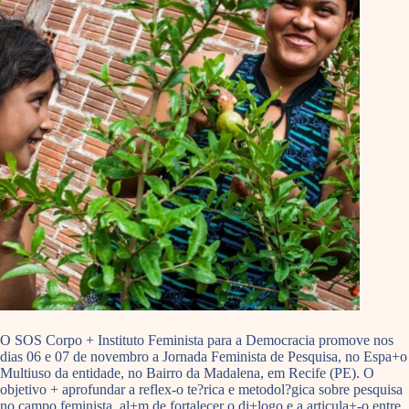
O SOS Corpo + Instituto Feminista para a Democracia promove nos
dias 06 e 07 de novembro a Jornada Feminista de Pesquisa, no Espa+o
Multiuso da entidade, no Bairro da Madalena, em Recife (PE). O
objetivo + aprofundar a reflex-o te?rica e metodol?gica sobre pesquisa
no campo feminista, al+m de fortalecer o di+logo e a articula+-o entre