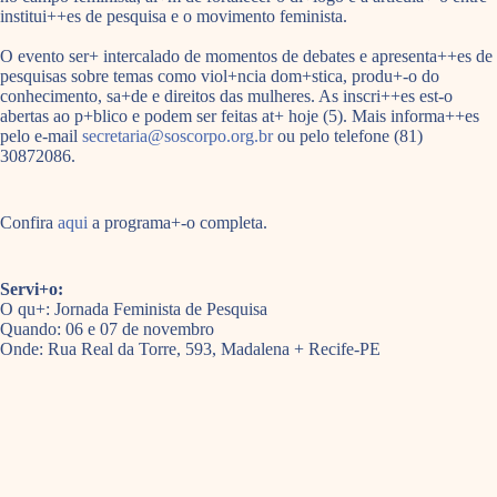
institui++es de pesquisa e o movimento feminista.
O evento ser+ intercalado de momentos de debates e apresenta++es de
pesquisas sobre temas como viol+ncia dom+stica, produ+-o do
conhecimento, sa+de e direitos das mulheres. As inscri++es est-o
abertas ao p+blico e podem ser feitas at+ hoje (5). Mais informa++es
pelo e-mail
secretaria@soscorpo.org.br
ou pelo telefone (81)
30872086.
Confira
aqui
a programa+-o completa.
Servi+o:
O qu+: Jornada Feminista de Pesquisa
Quando: 06 e 07 de novembro
Onde: Rua Real da Torre, 593, Madalena + Recife-PE